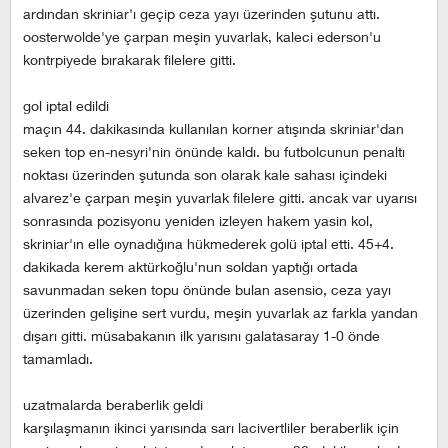
ardından skriniar'ı geçip ceza yayı üzerinden şutunu attı.
oosterwolde'ye çarpan meşin yuvarlak, kaleci ederson'u
kontrpiyede bırakarak filelere gitti.
gol i̇ptal edi̇ldi̇
maçın 44. dakikasında kullanılan korner atışında skriniar'dan
seken top en-nesyri'nin önünde kaldı. bu futbolcunun penaltı
noktası üzerinden şutunda son olarak kale sahası içindeki
alvarez'e çarpan meşin yuvarlak filelere gitti. ancak var uyarısı
sonrasında pozisyonu yeniden izleyen hakem yasin kol,
skriniar'ın elle oynadığına hükmederek golü iptal etti. 45+4.
dakikada kerem aktürkoğlu'nun soldan yaptığı ortada
savunmadan seken topu önünde bulan asensio, ceza yayı
üzerinden gelişine sert vurdu, meşin yuvarlak az farkla yandan
dışarı gitti. müsabakanın ilk yarısını galatasaray 1-0 önde
tamamladı.
uzatmalarda beraberli̇k geldi̇
karşılaşmanın ikinci yarısında sarı lacivertliler beraberlik için