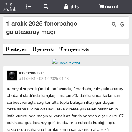
giriş
üye ol
1 aralık 2025 fenerbahçe
galatasaray maçı
eski-yeni
yeni-eski
en iyi-en kötü
independence
#1172681 ·
02.12.2025 04:48
trendyol süper lig'in 14. haftasında, fenerbahçe ile galatasaray
chobani stadı'nda karşılaştı. maçın 23. dakikasında kullanılan
serbest vuruşta sağ kanatta topla buluşan i̇lkay gündoğan,
ceza sahası içine ortaladı. arka direkte yükselen osimhen'in
kafa vuruşunda meşin yuvarlak az farkla yandan dışarı çıktı. 27.
dakikada galatasaray golü buldu. orta sahada kaptığı topla
rakip ceza sahasına hareketlenen sane, önce alvarez'i