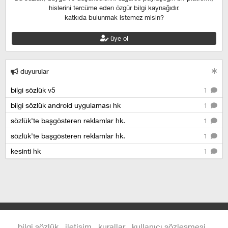
hislerini tercüme eden özgür bilgi kaynağıdır.
katkıda bulunmak istemez misin?
üye ol
duyurular
bilgi sözlük v5
1
bilgi sözlük android uygulaması hk
1
sözlük'te başgösteren reklamlar hk.
1
sözlük'te başgösteren reklamlar hk.
1
kesinti hk
1
bilgi sözlük
iletişim
kurallar
kullanıcı sözleşmesi