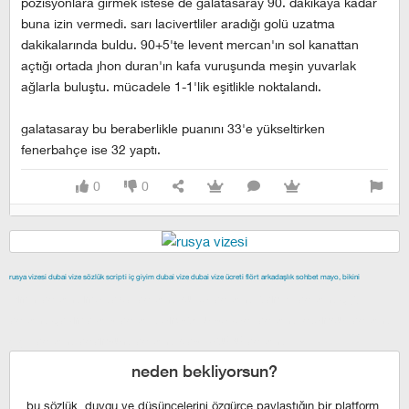
pozisyonlara girmek istese de galatasaray 90. dakikaya kadar
buna izin vermedi. sarı lacivertliler aradığı golü uzatma
dakikalarında buldu. 90+5'te levent mercan'ın sol kanattan
açtığı ortada jhon duran'ın kafa vuruşunda meşin yuvarlak
ağlarla buluştu. mücadele 1-1'lik eşitlikle noktalandı.
galatasaray bu beraberlikle puanını 33'e yükseltirken
fenerbahçe ise 32 yaptı.
0
0
rusya vizesi
dubai vize
sözlük scripti
iç giyim
dubai vize
dubai vize ücreti
flört
arkadaşlık
sohbet
mayo, bikini
izmir escort
maltepe escort
buca escort
denizli escort
çiğli
escort
çekmeköy escort
anadolu yakası escort
istanbul escort
şişli escort
esenyurt escort
beylikdüzü escort
neden bekliyorsun?
bu sözlük, duygu ve düşüncelerini özgürce paylaştığın bir platform,