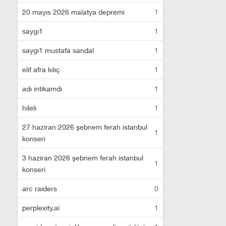
20 mayıs 2026 malatya depremi
1
saygı1
1
saygı1 mustafa sandal
1
elif afra kılıç
1
adı intikamdı
1
hileli
1
27 haziran 2026 şebnem ferah istanbul
1
konseri
3 haziran 2026 şebnem ferah istanbul
1
konseri
arc raiders
0
perplexity.ai
1