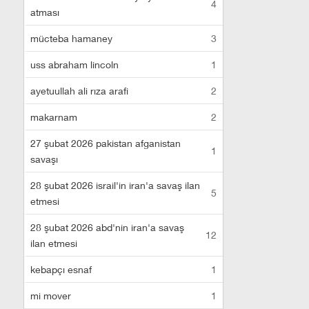
4
atması
mücteba hamaney
3
uss abraham lincoln
1
ayetuullah ali rıza arafi
2
makarnam
2
27 şubat 2026 pakistan afganistan
1
savaşı
28 şubat 2026 israil'in iran'a savaş ilan
5
etmesi
28 şubat 2026 abd'nin iran'a savaş
12
ilan etmesi
kebapçı esnaf
1
mi mover
1