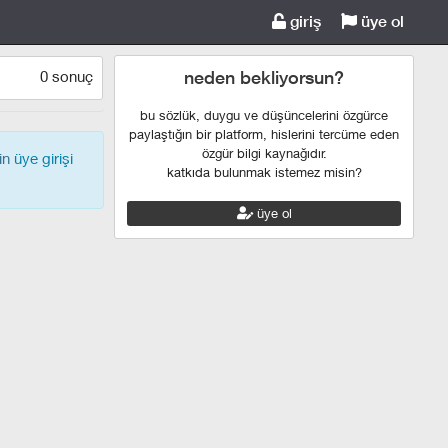
giriş
üye ol
0 sonuç
neden bekliyorsun?
bu sözlük, duygu ve düşüncelerini özgürce
paylaştığın bir platform, hislerini tercüme eden
özgür bilgi kaynağıdır.
çin
üye girişi
katkıda bulunmak istemez misin?
üye ol