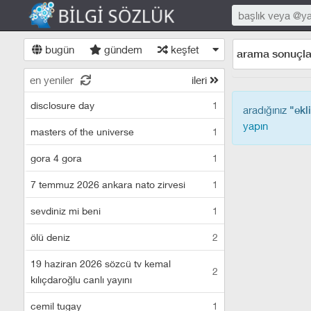
bugün
gündem
keşfet
arama sonuçla
en yeniler
ileri
disclosure day
1
aradığınız
"ekl
yapın
masters of the universe
1
gora 4 gora
1
7 temmuz 2026 ankara nato zirvesi
1
sevdiniz mi beni
1
ölü deniz
2
19 haziran 2026 sözcü tv kemal
2
kılıçdaroğlu canlı yayını
cemil tugay
1