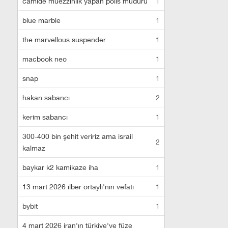
camide müezzinlik yapan polis müdürü
1
blue marble
1
the marvellous suspender
1
macbook neo
1
snap
1
hakan sabancı
2
kerim sabancı
1
300-400 bin şehit veririz ama israil
2
kalmaz
baykar k2 kamikaze iha
1
13 mart 2026 ilber ortaylı'nın vefatı
1
bybit
1
4 mart 2026 iran'ın türkiye'ye füze