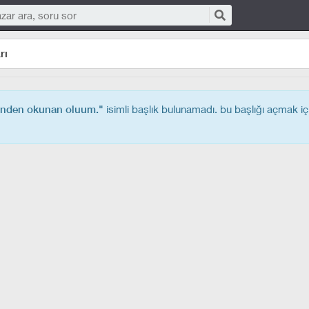
rı
isimli başlık bulunamadı. bu başlığı açmak i
inden okunan oluum."