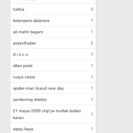
hafiza
0
ketenpere dalavere
1
ali mahir başarır
1
airporthaber
2
d i s c o
1
dilan polat
1
rusya vizesi
1
spider-man brand new day
1
yenilenmiş telefon
1
21 mayıs 2026 chp'ye mutlak butlan
1
kararı
alpay kaya
1