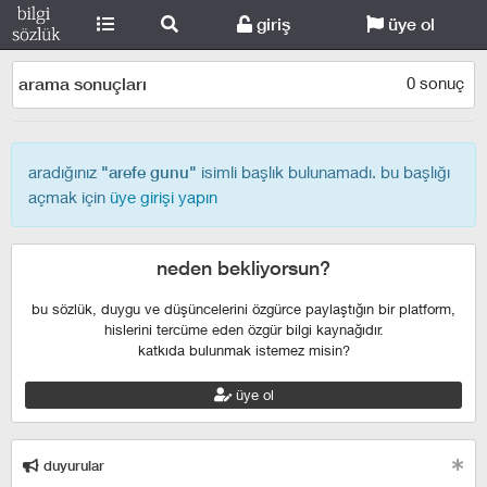
giriş
üye ol
0 sonuç
arama sonuçları
aradığınız
isimli başlık bulunamadı. bu başlığı
"arefe gunu"
açmak için
üye girişi yapın
neden bekliyorsun?
bu sözlük, duygu ve düşüncelerini özgürce paylaştığın bir platform,
hislerini tercüme eden özgür bilgi kaynağıdır.
katkıda bulunmak istemez misin?
üye ol
duyurular