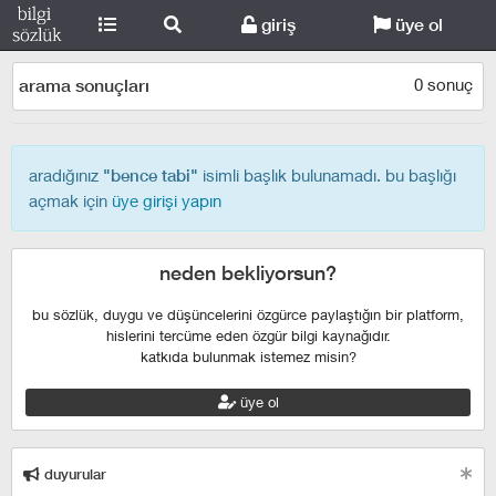
giriş
üye ol
0 sonuç
arama sonuçları
aradığınız
isimli başlık bulunamadı. bu başlığı
"bence tabi"
açmak için
üye girişi yapın
neden bekliyorsun?
bu sözlük, duygu ve düşüncelerini özgürce paylaştığın bir platform,
hislerini tercüme eden özgür bilgi kaynağıdır.
katkıda bulunmak istemez misin?
üye ol
duyurular