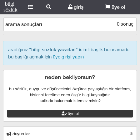
giriş
üye ol
0 sonuç
arama sonuçları
aradığınız
isimli başlık bulunamadı.
"bilgi sozluk yazarlari"
bu başlığı açmak için
üye girişi yapın
neden bekliyorsun?
bu sözlük, duygu ve düşüncelerini özgürce paylaştığın bir platform,
hislerini tercüme eden özgür bilgi kaynağıdır.
katkıda bulunmak istemez misin?
üye ol
duyurular