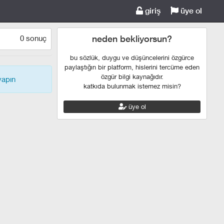
giriş
üye ol
0 sonuç
neden bekliyorsun?
bu sözlük, duygu ve düşüncelerini özgürce
paylaştığın bir platform, hislerini tercüme eden
özgür bilgi kaynağıdır.
 yapın
katkıda bulunmak istemez misin?
üye ol