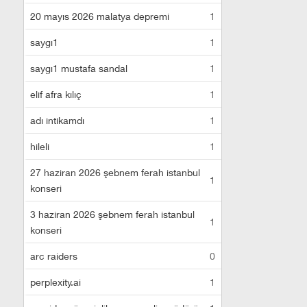
20 mayıs 2026 malatya depremi
1
saygı1
1
saygı1 mustafa sandal
1
elif afra kılıç
1
adı intikamdı
1
hileli
1
27 haziran 2026 şebnem ferah istanbul
1
konseri
3 haziran 2026 şebnem ferah istanbul
1
konseri
arc raiders
0
perplexity.ai
1