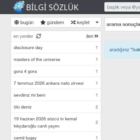
bugün
gündem
keşfet
arama sonuçla
en yeniler
ileri
disclosure day
1
aradığınız
"hak
masters of the universe
1
gora 4 gora
1
7 temmuz 2026 ankara nato zirvesi
1
sevdiniz mi beni
1
ölü deniz
2
19 haziran 2026 sözcü tv kemal
2
kılıçdaroğlu canlı yayını
cemil tugay
1