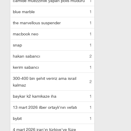
camide müezzinlik yapan polis müdürü
1
blue marble
1
the marvellous suspender
1
macbook neo
1
snap
1
hakan sabancı
2
kerim sabancı
1
300-400 bin şehit veririz ama israil
2
kalmaz
baykar k2 kamikaze iha
1
13 mart 2026 ilber ortaylı'nın vefatı
1
bybit
1
4 mart 2026 iran'ın türkiye'ye füze