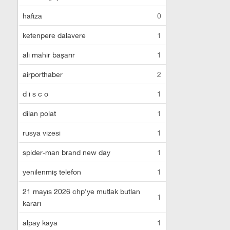
hafiza
0
ketenpere dalavere
1
ali mahir başarır
1
airporthaber
2
d i s c o
1
dilan polat
1
rusya vizesi
1
spider-man brand new day
1
yenilenmiş telefon
1
21 mayıs 2026 chp'ye mutlak butlan
1
kararı
alpay kaya
1