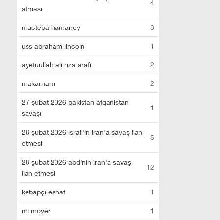
4
atması
mücteba hamaney
3
uss abraham lincoln
1
ayetuullah ali rıza arafi
2
makarnam
2
27 şubat 2026 pakistan afganistan
1
savaşı
28 şubat 2026 israil'in iran'a savaş ilan
5
etmesi
28 şubat 2026 abd'nin iran'a savaş
12
ilan etmesi
kebapçı esnaf
1
mi mover
1