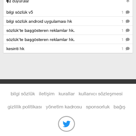
duyurular
bilgi sözlük v5
1
bilgi sözlük android uygulaması hk
1
sözlük'te başgösteren reklamlar hk.
1
sözlük'te başgösteren reklamlar hk.
1
kesinti hk
1
bilgi sözlük
iletişim
kurallar
kullanıcı sözleşmesi
gizlilik politikası
yönetim kadrosu
sponsorluk
bağış