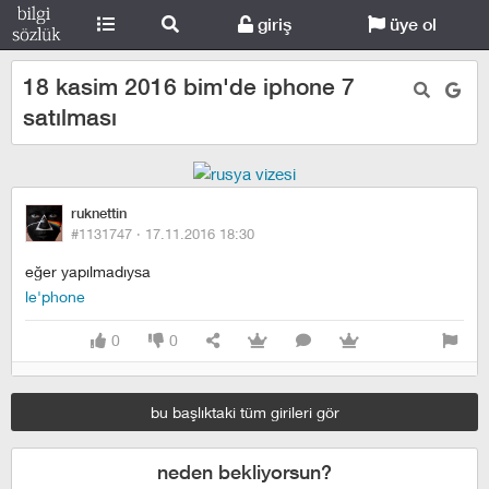
giriş
üye ol
18 kasim 2016 bim'de iphone 7
satılması
ruknettin
#1131747 ·
17.11.2016 18:30
eğer yapılmadıysa
le'phone
0
0
bu başlıktaki tüm girileri gör
neden bekliyorsun?