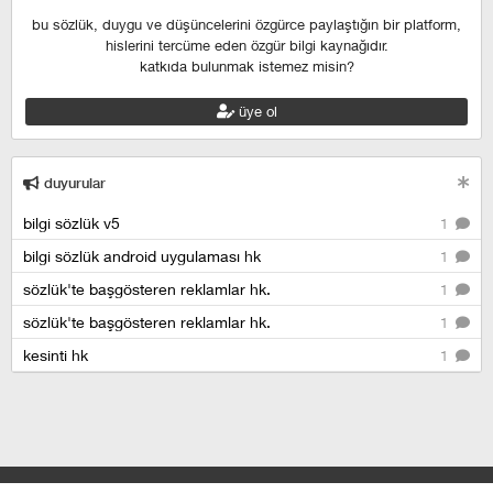
bu sözlük, duygu ve düşüncelerini özgürce paylaştığın bir platform,
hislerini tercüme eden özgür bilgi kaynağıdır.
katkıda bulunmak istemez misin?
üye ol
duyurular
bilgi sözlük v5
1
bilgi sözlük android uygulaması hk
1
sözlük'te başgösteren reklamlar hk.
1
sözlük'te başgösteren reklamlar hk.
1
kesinti hk
1