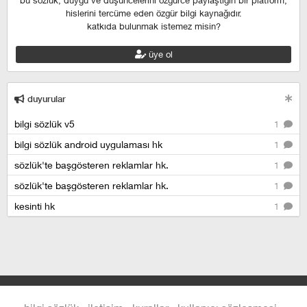
bu sözlük, duygu ve düşüncelerini özgürce paylaştığın bir platform,
hislerini tercüme eden özgür bilgi kaynağıdır.
katkıda bulunmak istemez misin?
üye ol
duyurular
bilgi sözlük v5
1
bilgi sözlük android uygulaması hk
1
sözlük'te başgösteren reklamlar hk.
1
sözlük'te başgösteren reklamlar hk.
1
kesinti hk
1