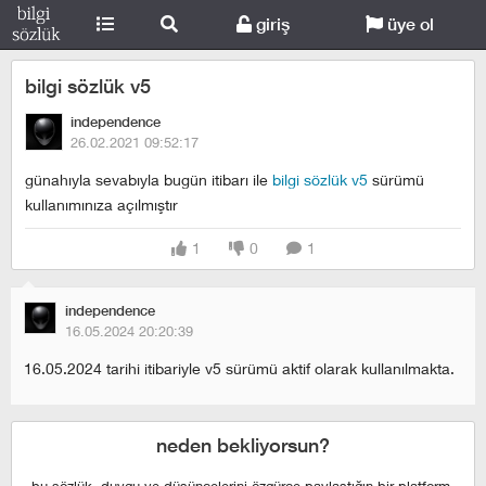
giriş
üye ol
bilgi sözlük v5
independence
26.02.2021 09:52:17
günahıyla sevabıyla bugün itibarı ile
bilgi sözlük v5
sürümü
kullanımınıza açılmıştır
1
0
1
independence
16.05.2024 20:20:39
16.05.2024 tarihi itibariyle v5 sürümü aktif olarak kullanılmakta.
neden bekliyorsun?