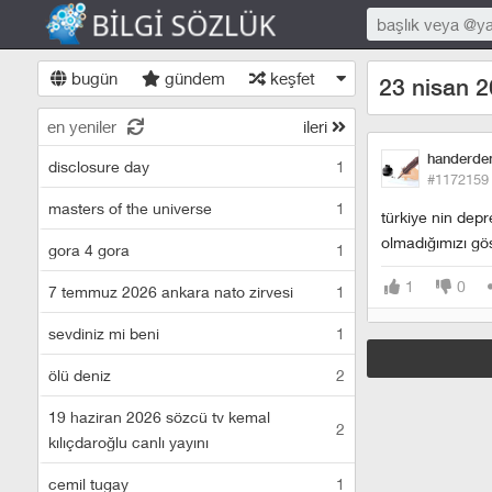
bugün
gündem
keşfet
23 nisan 2
en yeniler
ileri
handerd
disclosure day
1
#1172159
masters of the universe
1
türkiye nin dep
olmadığımızı gös
gora 4 gora
1
1
0
7 temmuz 2026 ankara nato zirvesi
1
sevdiniz mi beni
1
ölü deniz
2
19 haziran 2026 sözcü tv kemal
2
kılıçdaroğlu canlı yayını
cemil tugay
1