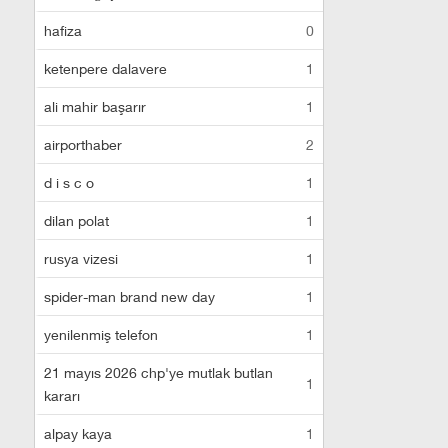
hafiza
0
ketenpere dalavere
1
ali mahir başarır
1
airporthaber
2
d i s c o
1
dilan polat
1
rusya vizesi
1
spider-man brand new day
1
yenilenmiş telefon
1
21 mayıs 2026 chp'ye mutlak butlan
1
kararı
alpay kaya
1