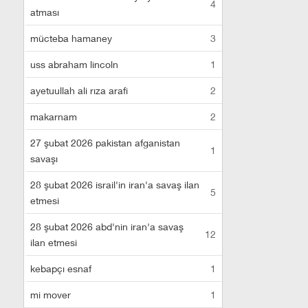
4
atması
mücteba hamaney
3
uss abraham lincoln
1
ayetuullah ali rıza arafi
2
makarnam
2
27 şubat 2026 pakistan afganistan
1
savaşı
28 şubat 2026 israil'in iran'a savaş ilan
5
etmesi
28 şubat 2026 abd'nin iran'a savaş
12
ilan etmesi
kebapçı esnaf
1
mi mover
1