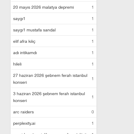
20 mayıs 2026 malatya depremi
1
saygı1
1
saygı1 mustafa sandal
1
elif afra kılıç
1
adı intikamdı
1
hileli
1
27 haziran 2026 şebnem ferah istanbul
1
konseri
3 haziran 2026 şebnem ferah istanbul
1
konseri
arc raiders
0
perplexity.ai
1