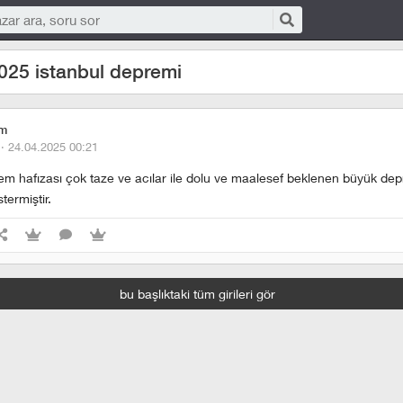
025 istanbul depremi
em
 ·
24.04.2025 00:21
rem hafızası çok taze ve acılar ile dolu ve maalesef beklenen büyük de
termiştir.
bu başlıktaki tüm girileri gör