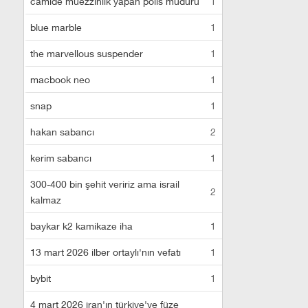
camide müezzinlik yapan polis müdürü
1
blue marble
1
the marvellous suspender
1
macbook neo
1
snap
1
hakan sabancı
2
kerim sabancı
1
300-400 bin şehit veririz ama israil
2
kalmaz
baykar k2 kamikaze iha
1
13 mart 2026 ilber ortaylı'nın vefatı
1
bybit
1
4 mart 2026 iran'ın türkiye'ye füze