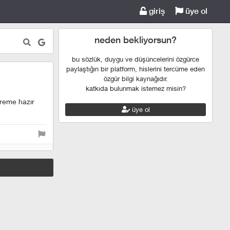
giriş
üye ol
neden bekliyorsun?
bu sözlük, duygu ve düşüncelerini özgürce
paylaştığın bir platform, hislerini tercüme eden
özgür bilgi kaynağıdır.
katkıda bulunmak istemez misin?
preme hazır
üye ol