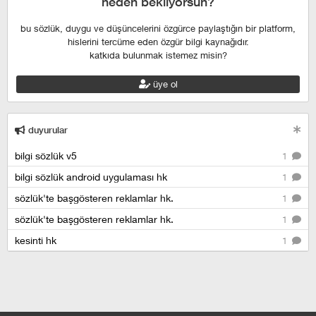
neden bekliyorsun?
bu sözlük, duygu ve düşüncelerini özgürce paylaştığın bir platform,
hislerini tercüme eden özgür bilgi kaynağıdır.
katkıda bulunmak istemez misin?
üye ol
duyurular
bilgi sözlük v5
1
bilgi sözlük android uygulaması hk
1
sözlük'te başgösteren reklamlar hk.
1
sözlük'te başgösteren reklamlar hk.
1
kesinti hk
1