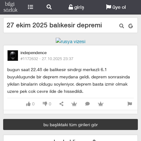
giriş
üye ol
27 ekim 2025 balıkesir depremi
independence
#1172632 ·
27.10.2025 23:37
bugun saat 22.48 de balikesir sindirgi merkezli 6.1
buyuklugunde bir deprem meydana geldi. deprem sonrasinda
yikilan binalarin oldugu soyleniyor. deprem basta izmir olmak
uzere pek cok cevre ilde de hissedildi.
0
0
bu başlıktaki tüm girileri gör