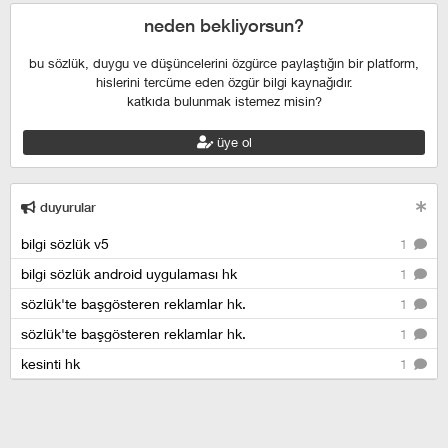
neden bekliyorsun?
bu sözlük, duygu ve düşüncelerini özgürce paylaştığın bir platform,
hislerini tercüme eden özgür bilgi kaynağıdır.
katkıda bulunmak istemez misin?
üye ol
duyurular
bilgi sözlük v5
1
bilgi sözlük android uygulaması hk
1
sözlük'te başgösteren reklamlar hk.
1
sözlük'te başgösteren reklamlar hk.
1
kesinti hk
1