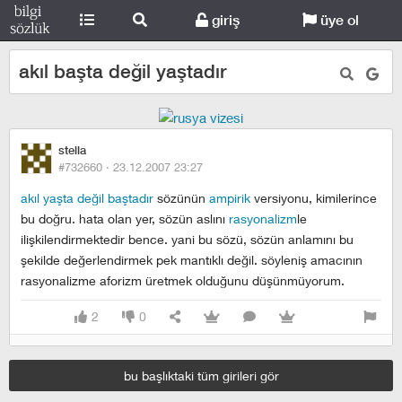
giriş
üye ol
akıl başta değil yaştadır
stella
#732660 ·
23.12.2007 23:27
akıl yaşta değil baştadır
sözünün
ampirik
versiyonu, kimilerince
bu doğru. hata olan yer, sözün aslını
rasyonalizm
le
ilişkilendirmektedir bence. yani bu sözü, sözün anlamını bu
şekilde değerlendirmek pek mantıklı değil. söyleniş amacının
rasyonalizme aforizm üretmek olduğunu düşünmüyorum.
2
0
bu başlıktaki tüm girileri gör