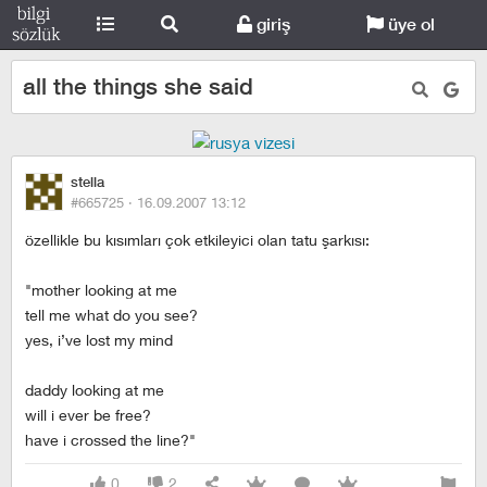
giriş
üye ol
all the things she said
stella
#665725 ·
16.09.2007 13:12
özellikle bu kısımları çok etkileyici olan tatu şarkısı:
"mother looking at me
tell me what do you see?
yes, i’ve lost my mind
daddy looking at me
will i ever be free?
have i crossed the line?"
0
2