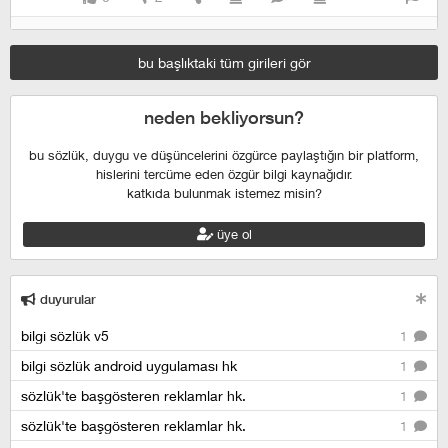
bu başlıktaki tüm girileri gör
neden bekliyorsun?
bu sözlük, duygu ve düşüncelerini özgürce paylaştığın bir platform,
hislerini tercüme eden özgür bilgi kaynağıdır.
katkıda bulunmak istemez misin?
üye ol
duyurular
bilgi sözlük v5
1
bilgi sözlük android uygulaması hk
1
sözlük'te başgösteren reklamlar hk.
1
sözlük'te başgösteren reklamlar hk.
1