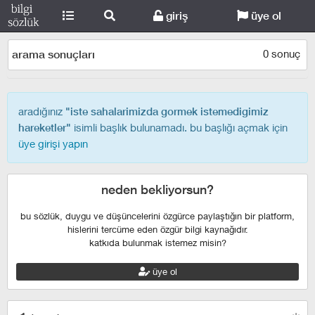
giriş
üye ol
0 sonuç
arama sonuçları
aradığınız
"iste sahalarimizda gormek istemedigimiz
isimli başlık bulunamadı. bu başlığı açmak için
hareketler"
üye girişi yapın
neden bekliyorsun?
bu sözlük, duygu ve düşüncelerini özgürce paylaştığın bir platform,
hislerini tercüme eden özgür bilgi kaynağıdır.
katkıda bulunmak istemez misin?
üye ol