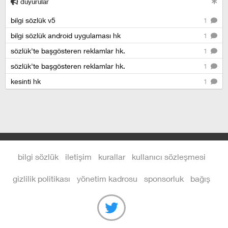
duyurular
bilgi sözlük v5
1
bilgi sözlük android uygulaması hk
1
sözlük'te başgösteren reklamlar hk.
1
sözlük'te başgösteren reklamlar hk.
1
kesinti hk
1
bilgi sözlük
iletişim
kurallar
kullanıcı sözleşmesi
gizlilik politikası
yönetim kadrosu
sponsorluk
bağış