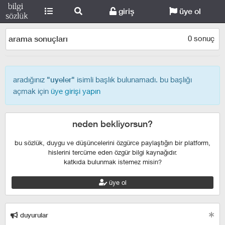
giriş
üye ol
0 sonuç
arama sonuçları
aradığınız
isimli başlık bulunamadı. bu başlığı
"uyeler"
açmak için
üye girişi yapın
neden bekliyorsun?
bu sözlük, duygu ve düşüncelerini özgürce paylaştığın bir platform,
hislerini tercüme eden özgür bilgi kaynağıdır.
katkıda bulunmak istemez misin?
üye ol
duyurular