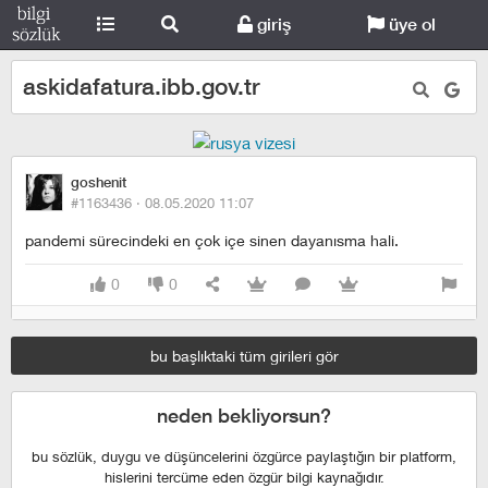
giriş
üye ol
askidafatura.ibb.gov.tr
goshenit
#1163436 ·
08.05.2020 11:07
pandemi sürecindeki en çok içe sinen dayanısma hali.
0
0
bu başlıktaki tüm girileri gör
neden bekliyorsun?
bu sözlük, duygu ve düşüncelerini özgürce paylaştığın bir platform,
hislerini tercüme eden özgür bilgi kaynağıdır.