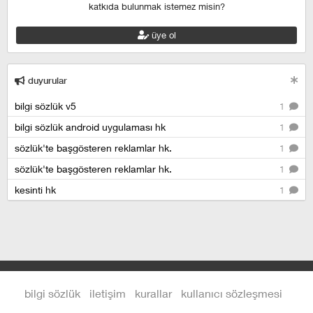
katkıda bulunmak istemez misin?
üye ol
duyurular
bilgi sözlük v5
1
bilgi sözlük android uygulaması hk
1
sözlük'te başgösteren reklamlar hk.
1
sözlük'te başgösteren reklamlar hk.
1
kesinti hk
1
bilgi sözlük
iletişim
kurallar
kullanıcı sözleşmesi