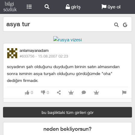
giriş
üye ol
asya tur
anlamayanadam
#633756 ·
15.08.2007 02:23
soyadının şah olduğunu duyduğum birinin satın almasından
sonra isminin asya turşah olduğunu gördüğümde "oha"
dediğim firmadır.
0
0
bu başlıktaki tüm girileri gör
neden bekliyorsun?