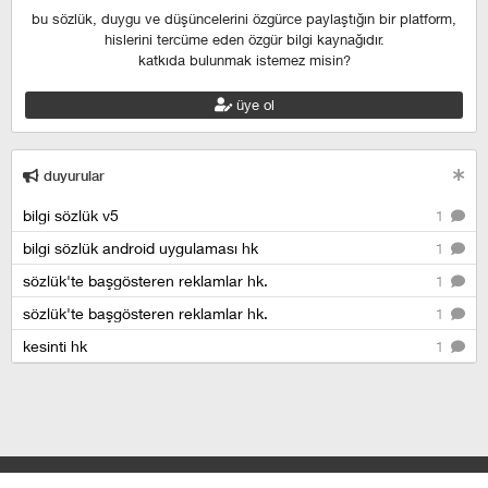
bu sözlük, duygu ve düşüncelerini özgürce paylaştığın bir platform,
hislerini tercüme eden özgür bilgi kaynağıdır.
katkıda bulunmak istemez misin?
üye ol
duyurular
bilgi sözlük v5
1
bilgi sözlük android uygulaması hk
1
sözlük'te başgösteren reklamlar hk.
1
sözlük'te başgösteren reklamlar hk.
1
kesinti hk
1