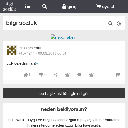
giriş
üye ol
bilgi sözlük
elma sekeriiii
#1074244 ·
09.09.2013 00:51
çok özledim lan!
0
0
bu başlıktaki tüm girileri gör
neden bekliyorsun?
bu sözlük, duygu ve düşüncelerini özgürce paylaştığın bir platform,
hislerini tercüme eden özgür bilgi kaynağıdır.