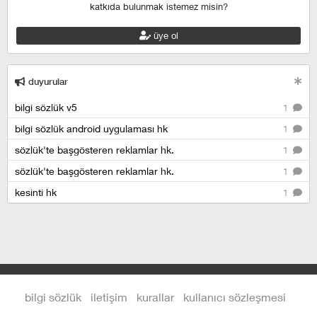
katkıda bulunmak istemez misin?
üye ol
duyurular
bilgi sözlük v5
1
bilgi sözlük android uygulaması hk
1
sözlük'te başgösteren reklamlar hk.
1
sözlük'te başgösteren reklamlar hk.
1
kesinti hk
1
bilgi sözlük
iletişim
kurallar
kullanıcı sözleşmesi