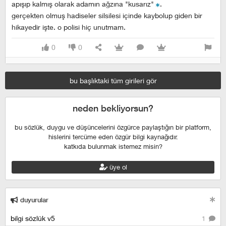
apışıp kalmış olarak adamın ağzına "kusarız"
.
gerçekten olmuş hadiseler silsilesi içinde kaybolup giden bir
hikayedir işte. o polisi hiç unutmam.
0
0
bu başlıktaki tüm girileri gör
neden bekliyorsun?
bu sözlük, duygu ve düşüncelerini özgürce paylaştığın bir platform,
hislerini tercüme eden özgür bilgi kaynağıdır.
katkıda bulunmak istemez misin?
üye ol
duyurular
bilgi sözlük v5
1