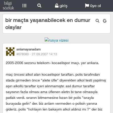
giriş
üye ol
bir maçta yaşanabilecek en dumur
olaylar
anlamayanadam
#678080 ·
27.09.2007 14:13
2005-2006 sezonu telekom- kocaelispor maçı. yer ankara.
maç öncesi alkol alan kocaelispor taraftarı. polis tarafından
stada girmeden önce "alete üfle" diyerekten alkol testi yapılmış
aşırı alkollü taraftar içeri alınmamıştır. asıl dumur taraftar
sayısının fazla olması ama üflenen aletin bi tane olmasıyla
patlak verdi. sıranın bitmemesine kızan bir polis "sırayla
burayada gelin" der. biz anlam vermeden o polisin yanına
gideriz. polis "hohlayın len bakayım alkol aldınız mı ?" der biz