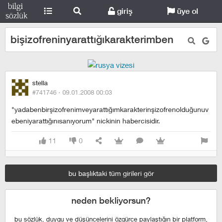
giriş
üye ol
bişizofreninyarattığıkarakterimben
stella
#741746 ·
09.01.2008 00:03
"yadabenbirşizofrenimveyarattığımkarakterinşizofrenolduğunuv
ebeniyarattığınısanıyorum" nickinin habercisidir.
11
0
bu başlıktaki tüm girileri gör
neden bekliyorsun?
bu sözlük, duygu ve düşüncelerini özgürce paylaştığın bir platform,