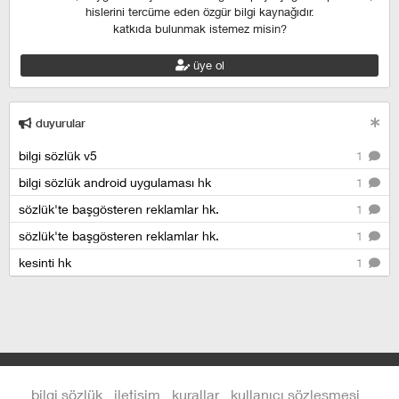
hislerini tercüme eden özgür bilgi kaynağıdır.
katkıda bulunmak istemez misin?
üye ol
duyurular
bilgi sözlük v5
1
bilgi sözlük android uygulaması hk
1
sözlük'te başgösteren reklamlar hk.
1
sözlük'te başgösteren reklamlar hk.
1
kesinti hk
1
bilgi sözlük
iletişim
kurallar
kullanıcı sözleşmesi