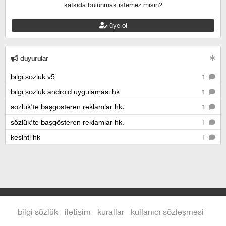
katkıda bulunmak istemez misin?
üye ol
duyurular
bilgi sözlük v5
1
bilgi sözlük android uygulaması hk
1
sözlük'te başgösteren reklamlar hk.
1
sözlük'te başgösteren reklamlar hk.
1
kesinti hk
1
bilgi sözlük
iletişim
kurallar
kullanıcı sözleşmesi