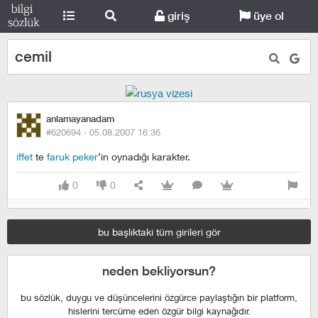
giriş
üye ol
cemil
anlamayanadam
#620694 ·
05.08.2007 16:36
iffet
te
faruk peker
’in oynadığı karakter.
0
0
bu başlıktaki tüm girileri gör
neden bekliyorsun?
bu sözlük, duygu ve düşüncelerini özgürce paylaştığın bir platform,
hislerini tercüme eden özgür bilgi kaynağıdır.