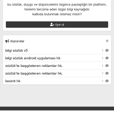
bu sözlük, duygu ve düşüncelerini özgürce paylaştığın bir platform,
hislerini tercüme eden özgür bilgi kaynağıdır.
katkıda bulunmak istemez misin?
üye ol
duyurular
bilgi sözlük v5
1
bilgi sözlük android uygulaması hk
1
sözlük'te başgösteren reklamlar hk.
1
sözlük'te başgösteren reklamlar hk.
1
kesinti hk
1