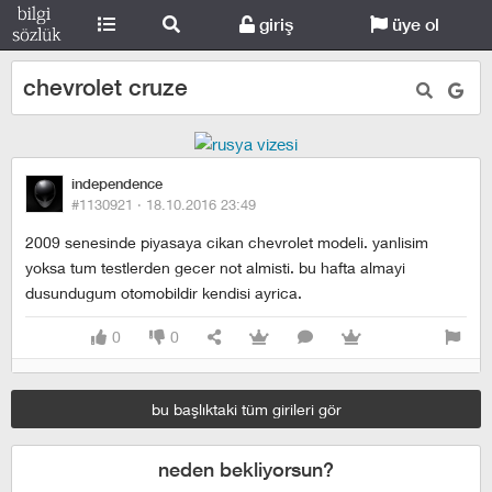
giriş
üye ol
chevrolet cruze
independence
#1130921 ·
18.10.2016 23:49
2009 senesinde piyasaya cikan chevrolet modeli. yanlisim
yoksa tum testlerden gecer not almisti. bu hafta almayi
dusundugum otomobildir kendisi ayrica.
0
0
bu başlıktaki tüm girileri gör
neden bekliyorsun?