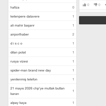
0
0
hafiza
0
ketenpere dalavere
1
ali mahir başarır
1
airporthaber
2
d i s c o
1
dilan polat
1
rusya vizesi
1
spider-man brand new day
1
yenilenmiş telefon
1
21 mayıs 2026 chp'ye mutlak butlan
1
kararı
alpay kaya
1