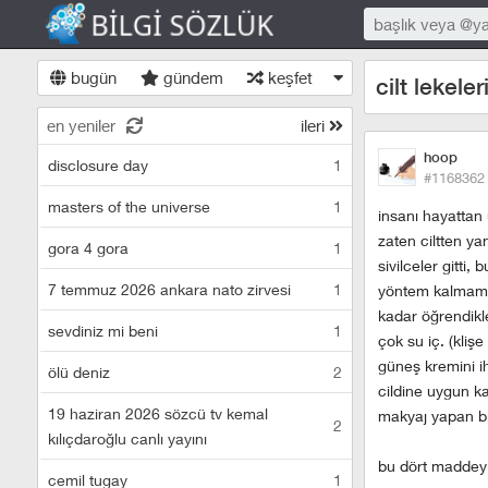
bugün
gündem
keşfet
cilt lekeler
en yeniler
ileri
hoop
disclosure day
1
#1168362
masters of the universe
1
insanı hayattan 
zaten ciltten ya
gora 4 gora
1
sivilceler gitti
7 temmuz 2026 ankara nato zirvesi
1
yöntem kalmamış
kadar öğrendikl
sevdiniz mi beni
1
çok su iç. (klişe
güneş kremini ih
ölü deniz
2
cildine uygun ka
19 haziran 2026 sözcü tv kemal
makyaj yapan bir
2
kılıçdaroğlu canlı yayını
bu dört maddeyi
cemil tugay
1