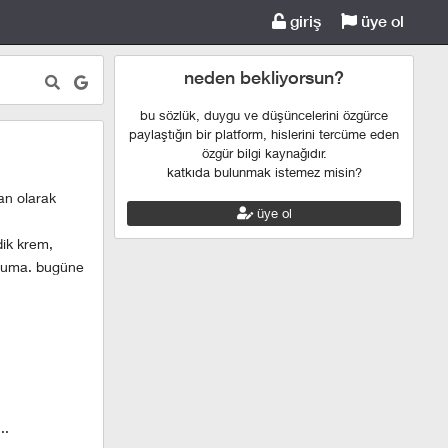
giriş
üye ol
neden bekliyorsun?
bu sözlük, duygu ve düşüncelerini özgürce
paylaştığın bir platform, hislerini tercüme eden
özgür bilgi kaynağıdır.
katkıda bulunmak istemez misin?
an olarak
üye ol
dik krem,
yoluma. bugüne
..