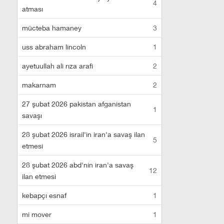
4
atması
mücteba hamaney
3
uss abraham lincoln
1
ayetuullah ali rıza arafi
2
makarnam
2
27 şubat 2026 pakistan afganistan
1
savaşı
28 şubat 2026 israil'in iran'a savaş ilan
5
etmesi
28 şubat 2026 abd'nin iran'a savaş
12
ilan etmesi
kebapçı esnaf
1
mi mover
1