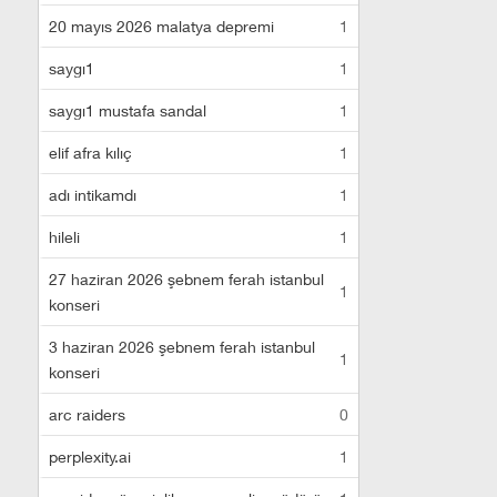
20 mayıs 2026 malatya depremi
1
saygı1
1
saygı1 mustafa sandal
1
elif afra kılıç
1
adı intikamdı
1
hileli
1
27 haziran 2026 şebnem ferah istanbul
1
konseri
3 haziran 2026 şebnem ferah istanbul
1
konseri
arc raiders
0
perplexity.ai
1