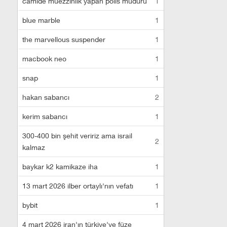
camide müezzinlik yapan polis müdürü
1
blue marble
1
the marvellous suspender
1
macbook neo
1
snap
1
hakan sabancı
2
kerim sabancı
1
300-400 bin şehit veririz ama israil
2
kalmaz
baykar k2 kamikaze iha
1
13 mart 2026 ilber ortaylı'nın vefatı
1
bybit
1
4 mart 2026 iran'ın türkiye'ye füze