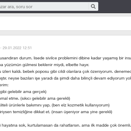
i
 ·
29.01.2022 12:51
usandıran durum. lisede sivilce problemini dibine kadar yaşamış bir ins
na yüzümün gülmesi beklenir miydi, elbette hayır.
, bu izleri kaldı. bebek poposu gibi cildi olanlara çok özeniyorum. deneme
tır. neyse bazıları işe yaradı da şimdi daha bilinçli devam ediyorum 
erim:
 gibi gelebilir ama gerçek)
mal etme. (sıkıcı gelebilir ama gerekli)
liteli ürünlerle bakımını yap. (ben elz kozmetik kullanıyorum)
iysen temizliğine dikkat et. (insan üşeniyor ama yine gerekli)
 hayatına sok, kurtulamasan da rahatlarsın. ama ilk madde çok önemli.