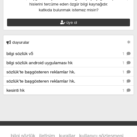
hislerini tercüme eden özgür bilgi kaynağıdır.
katkıda bulunmak istemez misin?
üye ol
duyurular
bilgi sözlük v5
1
bilgi sözlük android uygulaması hk
1
sözlük'te başgösteren reklamlar hk.
1
sözlük'te başgösteren reklamlar hk.
1
kesinti hk
1
bilgi sözlük
iletişim
kurallar
kullanıcı sözleşmesi