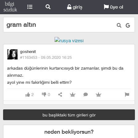
giriş
üye ol
gram altın
goshenit
#1163453 ·
09.05.2020 16:25
arkadas düğünlerinin kurtarıcısıydı bir zamanlar. şimdi bu da
alınmaz.
ayol yine mi fakirliğimi belli ettim?
2
0
bu başlıktaki tüm girileri gör
neden bekliyorsun?