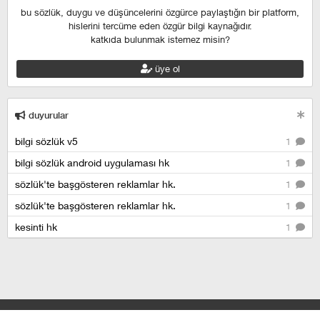
bu sözlük, duygu ve düşüncelerini özgürce paylaştığın bir platform,
hislerini tercüme eden özgür bilgi kaynağıdır.
katkıda bulunmak istemez misin?
üye ol
duyurular
bilgi sözlük v5
1
bilgi sözlük android uygulaması hk
1
sözlük'te başgösteren reklamlar hk.
1
sözlük'te başgösteren reklamlar hk.
1
kesinti hk
1