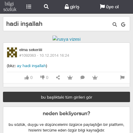
giriş
üye ol
hadi inşallah
elma sekeriiii
#1092063 ·
10.12.2014 16:24
(bkz:
ay hadi inşallah
)
0
0
bu başlıktaki tüm girileri gör
neden bekliyorsun?
bu sözlük, duygu ve düşüncelerini özgürce paylaştığın bir platform,
hislerini tercüme eden özgür bilgi kaynağıdır.