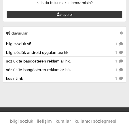
katkıda bulunmak istemez misin?
üye ol
duyurular
bilgi sözlük v5
1
bilgi sözlük android uygulaması hk
1
sözlük'te başgösteren reklamlar hk.
1
sözlük'te başgösteren reklamlar hk.
1
kesinti hk
1
bilgi sözlük
iletişim
kurallar
kullanıcı sözleşmesi