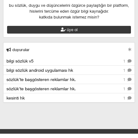
bu sözlük, duygu ve düşüncelerini özgürce paylaştığın bir platform,
hislerini tercüme eden özgür bilgi kaynağıdır.
katkıda bulunmak istemez misin?
üye ol
duyurular
bilgi sözlük v5
1
bilgi sözlük android uygulaması hk
1
sözlük'te başgösteren reklamlar hk.
1
sözlük'te başgösteren reklamlar hk.
1
kesinti hk
1