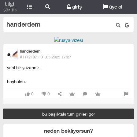
giriş
üye ol
handerdem
handerdem
#1172187 ·
01.05.2025 17:27
yeni bir yazarınız.
hoşbuldu.
0
0
bu başlıktaki tüm girileri gör
neden bekliyorsun?