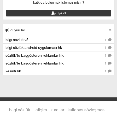
katkıda bulunmak istemez misin?
üye ol
duyurular
bilgi sözlük v5
1
bilgi sözlük android uygulaması hk
1
sözlük'te başgösteren reklamlar hk.
1
sözlük'te başgösteren reklamlar hk.
1
kesinti hk
1
bilgi sözlük
iletişim
kurallar
kullanıcı sözleşmesi