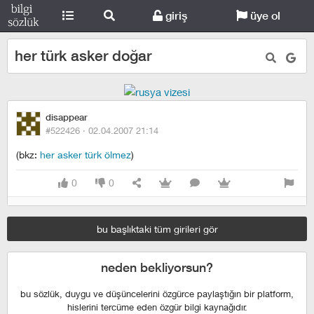
giriş
üye ol
her türk asker doğar
disappear
#522426 ·
02.04.2007 21:14
(bkz:
her asker türk ölmez
)
0
0
bu başlıktaki tüm girileri gör
neden bekliyorsun?
bu sözlük, duygu ve düşüncelerini özgürce paylaştığın bir platform,
hislerini tercüme eden özgür bilgi kaynağıdır.