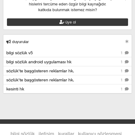
hislerini tercüme eden özgür bilgi kaynağıdır.
katkıda bulunmak istemez misin?
üye ol
duyurular
bilgi sözlük v5
1
bilgi sözlük android uygulaması hk
1
sözlük'te başgösteren reklamlar hk.
1
sözlük'te başgösteren reklamlar hk.
1
kesinti hk
1
bilgi sözlük
iletişim
kurallar
kullanıcı sözleşmesi