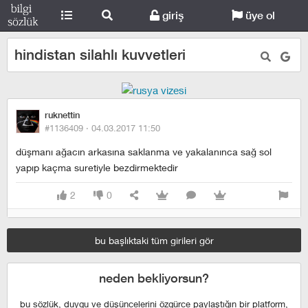
giriş
üye ol
hindistan silahlı kuvvetleri
ruknettin
#1136409 ·
04.03.2017 11:50
düşmanı ağacın arkasına saklanma ve yakalanınca sağ sol
yapıp kaçma suretiyle bezdirmektedir
2
0
bu başlıktaki tüm girileri gör
neden bekliyorsun?
bu sözlük, duygu ve düşüncelerini özgürce paylaştığın bir platform,