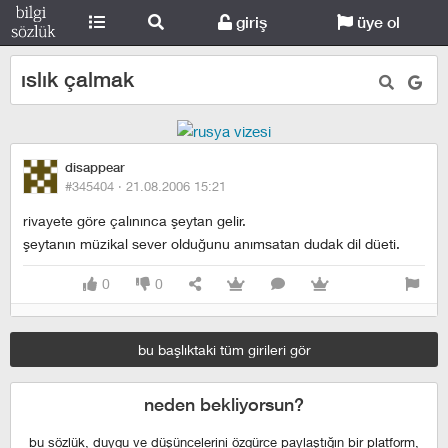
giriş
üye ol
ıslık çalmak
disappear
#345404 ·
21.08.2006 15:21
rivayete göre çalınınca şeytan gelir.
şeytanın müzikal sever olduğunu anımsatan dudak dil düeti.
0
0
bu başlıktaki tüm girileri gör
neden bekliyorsun?
bu sözlük, duygu ve düşüncelerini özgürce paylaştığın bir platform,