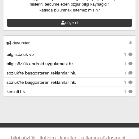
hislerini tercüme eden özgür bilgi kaynağıdır.
katkıda bulunmak istemez misin?
üye ol
duyurular
bilgi sözlük v5
1
bilgi sözlük android uygulaması hk
1
sözlük'te başgösteren reklamlar hk.
1
sözlük'te başgösteren reklamlar hk.
1
kesinti hk
1
bilgi sözlük
iletişim
kurallar
kullanıcı sözleşmesi