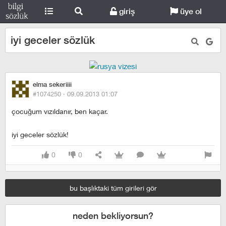
giriş
üye ol
iyi geceler sözlük
elma sekeriiii
#1074250 ·
09.09.2013 01:07
çocuğum vızıldanır, ben kaçar.
iyi geceler sözlük!
0
0
bu başlıktaki tüm girileri gör
neden bekliyorsun?