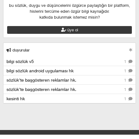
bu sözlük, duygu ve düşüncelerini özgürce paylaştığın bir platform,
hislerini tercüme eden özgür bilgi kaynağıdır.
katkıda bulunmak istemez misin?
üye ol
duyurular
bilgi sözlük v5
1
bilgi sözlük android uygulaması hk
1
sözlük'te başgösteren reklamlar hk.
1
sözlük'te başgösteren reklamlar hk.
1
kesinti hk
1