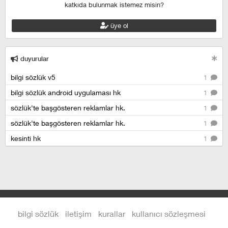
katkıda bulunmak istemez misin?
üye ol
duyurular
bilgi sözlük v5
1
bilgi sözlük android uygulaması hk
1
sözlük'te başgösteren reklamlar hk.
1
sözlük'te başgösteren reklamlar hk.
1
kesinti hk
1
bilgi sözlük
iletişim
kurallar
kullanıcı sözleşmesi