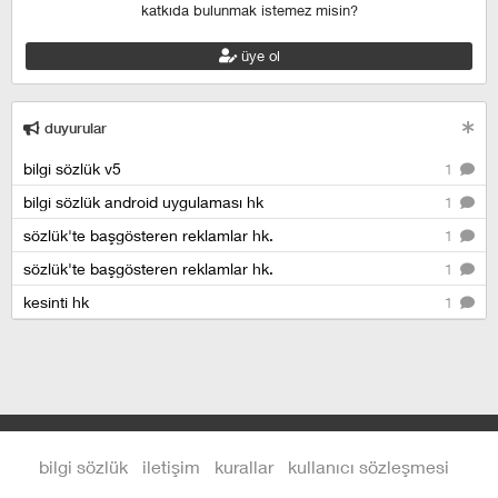
katkıda bulunmak istemez misin?
üye ol
duyurular
bilgi sözlük v5
1
bilgi sözlük android uygulaması hk
1
sözlük'te başgösteren reklamlar hk.
1
sözlük'te başgösteren reklamlar hk.
1
kesinti hk
1
bilgi sözlük
iletişim
kurallar
kullanıcı sözleşmesi