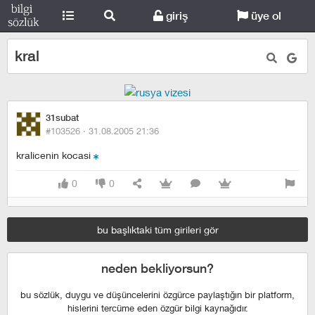
giriş
üye ol
kral
31subat
#103526 ·
31.08.2005 21:36
kralicenin kocasi
0
0
bu başlıktaki tüm girileri gör
neden bekliyorsun?
bu sözlük, duygu ve düşüncelerini özgürce paylaştığın bir platform,
hislerini tercüme eden özgür bilgi kaynağıdır.