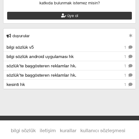
katkıda bulunmak istemez misin?
üye ol
duyurular
bilgi sözlük v5
1
bilgi sözlük android uygulaması hk
1
sözlük'te başgösteren reklamlar hk.
1
sözlük'te başgösteren reklamlar hk.
1
kesinti hk
1
bilgi sözlük
iletişim
kurallar
kullanıcı sözleşmesi