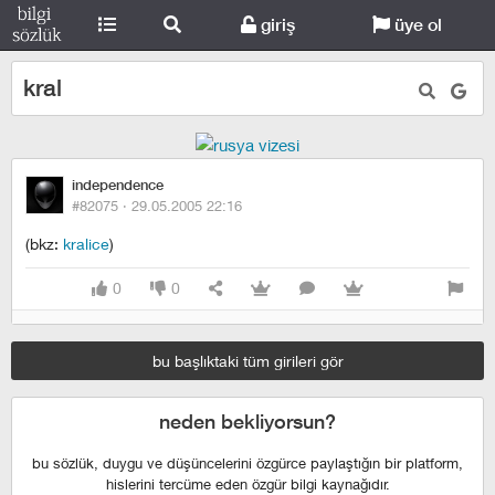
giriş
üye ol
kral
independence
#82075 ·
29.05.2005 22:16
(bkz:
kralice
)
0
0
bu başlıktaki tüm girileri gör
neden bekliyorsun?
bu sözlük, duygu ve düşüncelerini özgürce paylaştığın bir platform,
hislerini tercüme eden özgür bilgi kaynağıdır.