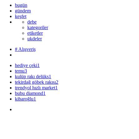
bugün
gündem
keşfet
debe
kategoriler
etiketler
ukdeler
# Alışveriş
hediye çeki
1
temu
3
kulüp rakı delüks
1
tekirdağ göbek rakısı
2
trendyol hızlı market
1
bubu diamond
1
kibaroğlu
1