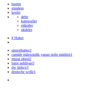
bugün
gündem
keşfet
debe
kategoriler
etiketler
ukdeler
# Haber
airporthaber
2
camide müezzinlik yapan polis müdürü
1
murat ağırel
2
barış pehlivan
5
dw türkçe
3
deutsche welle
1