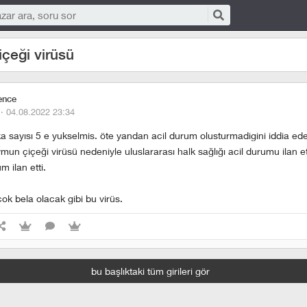
çeği virüsü
ence
 ·
04.08.2022 23:34
ka sayısı 5 e yukselmis. öte yandan acil durum olusturmadigini iddia ed
n çiçeği virüsü nedeniyle uluslararası halk sağlığı acil durumu ilan et
m ilan etti.
ok bela olacak gibi bu virüs.
bu başlıktaki tüm girileri gör