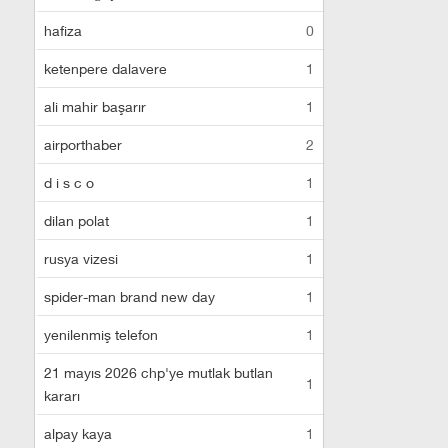
hafiza
0
ketenpere dalavere
1
ali mahir başarır
1
airporthaber
2
d i s c o
1
dilan polat
1
rusya vizesi
1
spider-man brand new day
1
yenilenmiş telefon
1
21 mayıs 2026 chp'ye mutlak butlan
1
kararı
alpay kaya
1