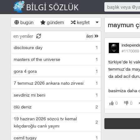
bugün
gündem
keşfet
maymun çi
en yeniler
ileri
independ
disclosure day
1
#1170069
masters of the universe
1
türkiye'de ki va
temmuz'da maymu
gora 4 gora
1
da abd acil duru
7 temmuz 2026 ankara nato zirvesi
1
basimiza daha c
sevdiniz mi beni
1
0
0
ölü deniz
2
19 haziran 2026 sözcü tv kemal
2
kılıçdaroğlu canlı yayını
cemil tugay
1