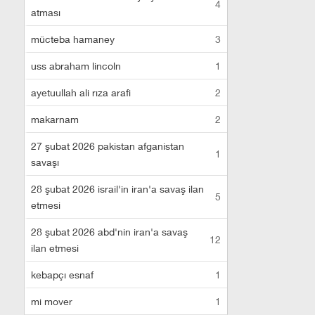
4
atması
mücteba hamaney
3
uss abraham lincoln
1
ayetuullah ali rıza arafi
2
makarnam
2
27 şubat 2026 pakistan afganistan
1
savaşı
28 şubat 2026 israil'in iran'a savaş ilan
5
etmesi
28 şubat 2026 abd'nin iran'a savaş
12
ilan etmesi
kebapçı esnaf
1
mi mover
1