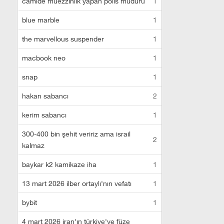
camide müezzinlik yapan polis müdürü
1
blue marble
1
the marvellous suspender
1
macbook neo
1
snap
1
hakan sabancı
2
kerim sabancı
1
300-400 bin şehit veririz ama israil
2
kalmaz
baykar k2 kamikaze iha
1
13 mart 2026 ilber ortaylı'nın vefatı
1
bybit
1
4 mart 2026 iran'ın türkiye'ye füze