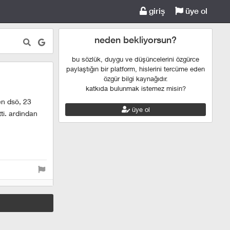
giriş
üye ol
neden bekliyorsun?
bu sözlük, duygu ve düşüncelerini özgürce
paylaştığın bir platform, hislerini tercüme eden
özgür bilgi kaynağıdır.
katkıda bulunmak istemez misin?
en dsö, 23
üye ol
ti. ardindan