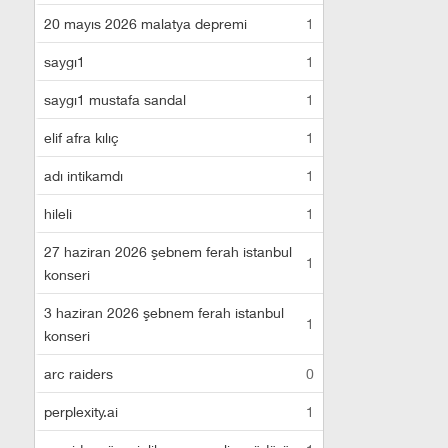
20 mayıs 2026 malatya depremi
1
saygı1
1
saygı1 mustafa sandal
1
elif afra kılıç
1
adı intikamdı
1
hileli
1
27 haziran 2026 şebnem ferah istanbul
1
konseri
3 haziran 2026 şebnem ferah istanbul
1
konseri
arc raiders
0
perplexity.ai
1