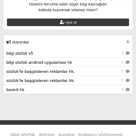
hislerini tercüme eden özgür bilgi kaynağıdır.
katkıda bulunmak istemez misin?
üye ol
duyurular
bilgi sözlük v5
1
bilgi sözlük android uygulaması hk
1
sözlük'te başgösteren reklamlar hk.
1
sözlük'te başgösteren reklamlar hk.
1
kesinti hk
1
bilgi sözlük
iletişim
kurallar
kullanıcı sözleşmesi