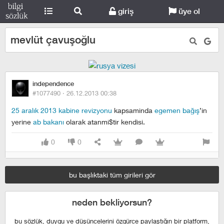
giriş
üye ol
mevlüt çavuşoğlu
independence
#1077490 ·
26.12.2013 00:38
25 aralık 2013 kabine revizyonu
kapsaminda
egemen bağış
’in
yerine
ab bakanı
olarak atanmi$tir kendisi.
0
0
bu başlıktaki tüm girileri gör
neden bekliyorsun?
bu sözlük, duygu ve düşüncelerini özgürce paylaştığın bir platform,