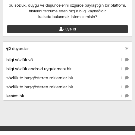
bu sözlük, duygu ve düşüncelerini özgürce paylaştığın bir platform,
hislerini tercüme eden özgür bilgi kaynağıdır.
katkıda bulunmak istemez misin?
üye ol
duyurular
bilgi sözlük v5
1
bilgi sözlük android uygulaması hk
1
sözlük'te başgösteren reklamlar hk.
1
sözlük'te başgösteren reklamlar hk.
1
kesinti hk
1