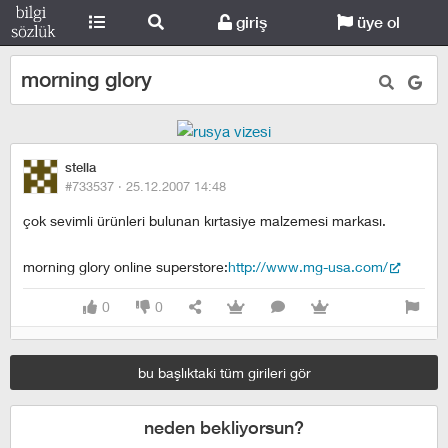
giriş
üye ol
morning glory
stella
#733537 ·
25.12.2007 14:48
çok sevimli ürünleri bulunan kırtasiye malzemesi markası.
morning glory online superstore:
http://www.mg-usa.com/
0
0
bu başlıktaki tüm girileri gör
neden bekliyorsun?