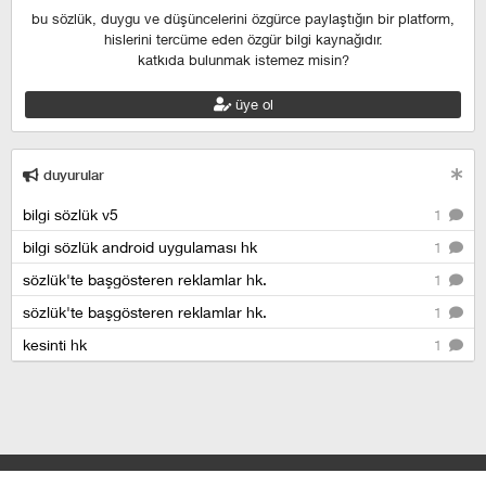
bu sözlük, duygu ve düşüncelerini özgürce paylaştığın bir platform,
hislerini tercüme eden özgür bilgi kaynağıdır.
katkıda bulunmak istemez misin?
üye ol
duyurular
bilgi sözlük v5
1
bilgi sözlük android uygulaması hk
1
sözlük'te başgösteren reklamlar hk.
1
sözlük'te başgösteren reklamlar hk.
1
kesinti hk
1