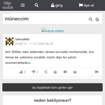
giriş
üye ol
müneccim
sinirsahibi
#166715 ·
11.01.2006 06:29
kim 500bin ister ekibinden olmasi kuvvetle muhtemeldir, zira
kimse bir yakinima sorabilir miyim diye bu sahisi
aramamaktadir.
.
2
0
bu başlıktaki tüm girileri gör
neden bekliyorsun?