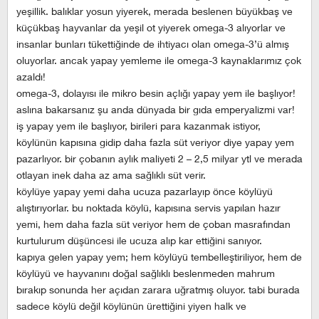
yeşillik. balıklar yosun yiyerek, merada beslenen büyükbaş ve
küçükbaş hayvanlar da yeşil ot yiyerek omega-3 alıyorlar ve
insanlar bunları tükettiğinde de ihtiyacı olan omega-3’ü almış
oluyorlar. ancak yapay yemleme ile omega-3 kaynaklarımız çok
azaldı!
omega-3, dolayısı ile mikro besin açlığı yapay yem ile başlıyor!
aslına bakarsanız şu anda dünyada bir gıda emperyalizmi var!
iş yapay yem ile başlıyor, birileri para kazanmak istiyor,
köylünün kapısına gidip daha fazla süt veriyor diye yapay yem
pazarlıyor. bir çobanın aylık maliyeti 2 – 2,5 milyar ytl ve merada
otlayan inek daha az ama sağlıklı süt verir.
köylüye yapay yemi daha ucuza pazarlayıp önce köylüyü
alıştırıyorlar. bu noktada köylü, kapısına servis yapılan hazır
yemi, hem daha fazla süt veriyor hem de çoban masrafından
kurtulurum düşüncesi ile ucuza alıp kar ettiğini sanıyor.
kapıya gelen yapay yem; hem köylüyü tembelleştiriliyor, hem de
köylüyü ve hayvanını doğal sağlıklı beslenmeden mahrum
bırakıp sonunda her açıdan zarara uğratmış oluyor. tabi burada
sadece köylü değil köylünün ürettiğini yiyen halk ve