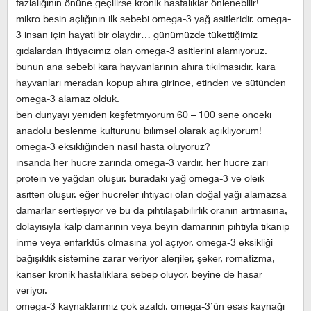
fazlalığının önüne geçilirse kronik hastalıklar önlenebilir!
mikro besin açlığının ilk sebebi omega-3 yağ asitleridir. omega-
3 insan için hayati bir olaydır… günümüzde tükettiğimiz
gıdalardan ihtiyacımız olan omega-3 asitlerini alamıyoruz.
bunun ana sebebi kara hayvanlarının ahıra tıkılmasıdır. kara
hayvanları meradan kopup ahıra girince, etinden ve sütünden
omega-3 alamaz olduk.
ben dünyayı yeniden keşfetmiyorum 60 – 100 sene önceki
anadolu beslenme kültürünü bilimsel olarak açıklıyorum!
omega-3 eksikliğinden nasıl hasta oluyoruz?
insanda her hücre zarında omega-3 vardır. her hücre zarı
protein ve yağdan oluşur. buradaki yağ omega-3 ve oleik
asitten oluşur. eğer hücreler ihtiyacı olan doğal yağı alamazsa
damarlar sertleşiyor ve bu da pıhtılaşabilirlik oranın artmasına,
dolayısıyla kalp damarının veya beyin damarının pıhtıyla tıkanıp
inme veya enfarktüs olmasına yol açıyor. omega-3 eksikliği
bağışıklık sistemine zarar veriyor alerjiler, şeker, romatizma,
kanser kronik hastalıklara sebep oluyor. beyine de hasar
veriyor.
omega-3 kaynaklarımız çok azaldı. omega-3’ün esas kaynağı