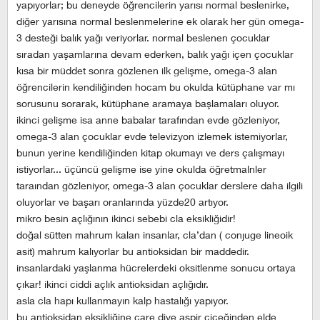
yapıyorlar; bu deneyde öğrencilerin yarısı normal beslenirke,
diğer yarısına normal beslenmelerine ek olarak her gün omega-
3 desteği balık yağı veriyorlar. normal beslenen çocuklar
sıradan yaşamlarına devam ederken, balık yağı içen çocuklar
kısa bir müddet sonra gözlenen ilk gelişme, omega-3 alan
öğrencilerin kendiliğinden hocam bu okulda kütüphane var mı
sorusunu sorarak, kütüphane aramaya başlamaları oluyor.
ikinci gelişme isa anne babalar tarafından evde gözleniyor,
omega-3 alan çocuklar evde televizyon izlemek istemiyorlar,
bunun yerine kendiliğinden kitap okumayı ve ders çalışmayı
istiyorlar... üçüncü gelişme ise yine okulda öğretmalnler
taraından gözleniyor, omega-3 alan çocuklar derslere daha ilgili
oluyorlar ve başarı oranlarında yüzde20 artıyor.
mikro besin açlığının ikinci sebebi cla eksikliğidir!
doğal sütten mahrum kalan insanlar, cla’dan ( conjuge lineoik
asit) mahrum kalıyorlar bu antioksidan bir maddedir.
insanlardaki yaşlanma hücrelerdeki oksitlenme sonucu ortaya
çıkar! ikinci ciddi açlık antioksidan açlığıdır.
asla cla hapı kullanmayın kalp hastalığı yapıyor.
bu antioksidan eksikliğine çare diye aspir çiçeğinden elde