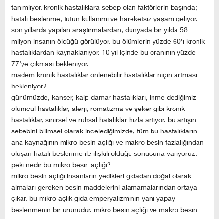
tanımlıyor. kronik hastalıklara sebep olan faktörlerin başında;
hatalı beslenme, tütün kullanımı ve hareketsiz yaşam geliyor.
son yıllarda yapılan araştırmalardan, dünyada bir yılda 58
milyon insanın öldüğü görülüyor, bu ölümlerin yüzde 60’ı kronik
hastalıklardan kaynaklanıyor. 10 yıl içinde bu oranının yüzde
77’ye çıkması bekleniyor.
madem kronik hastalıklar önlenebilir hastalıklar niçin artması
bekleniyor?
günümüzde, kanser, kalp-damar hastalıkları, inme dediğimiz
ölümcül hastalıklar, alerji, romatizma ve şeker gibi kronik
hastalıklar, sinirsel ve ruhsal hatalıklar hızla artıyor. bu artışın
sebebini bilimsel olarak incelediğimizde, tüm bu hastalıkların
ana kaynağının mikro besin açlığı ve makro besin fazlalığından
oluşan hatalı beslenme ile ilişkili olduğu sonucuna varıyoruz.
peki nedir bu mikro besin açlığı?
mikro besin açlığı insanların yedikleri gıdadan doğal olarak
almaları gereken besin maddelerini alamamalarından ortaya
çıkar. bu mikro açlık gıda emperyalizminin yani yapay
beslenmenin bir ürünüdür. mikro besin açlığı ve makro besin