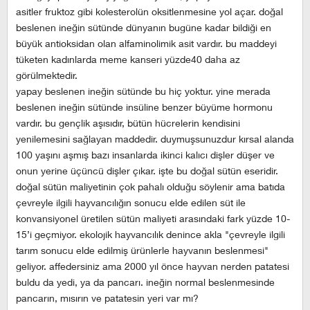
asitler fruktoz gibi kolesterolün oksitlenmesine yol açar. doğal
beslenen ineğin sütünde dünyanın bugüne kadar bildiği en
büyük antioksidan olan alfaminolimik asit vardır. bu maddeyi
tüketen kadınlarda meme kanseri yüzde40 daha az
görülmektedir.
yapay beslenen ineğin sütünde bu hiç yoktur. yine merada
beslenen ineğin sütünde insüline benzer büyüme hormonu
vardır. bu gençlik aşısıdır, bütün hücrelerin kendisini
yenilemesini sağlayan maddedir. duymuşsunuzdur kırsal alanda
100 yaşını aşmış bazı insanlarda ikinci kalıcı dişler düşer ve
onun yerine üçüncü dişler çıkar. işte bu doğal sütün eseridir.
doğal sütün maliyetinin çok pahalı olduğu söylenir ama batıda
çevreyle ilgili hayvancılığın sonucu elde edilen süt ile
konvansiyonel üretilen sütün maliyeti arasındaki fark yüzde 10-
15’i geçmiyor. ekolojik hayvancılık denince akla "çevreyle ilgili
tarım sonucu elde edilmiş ürünlerle hayvanın beslenmesi"
geliyor. affedersiniz ama 2000 yıl önce hayvan nerden patatesi
buldu da yedi, ya da pancarı. ineğin normal beslenmesinde
pancarın, mısırın ve patatesin yeri var mı?