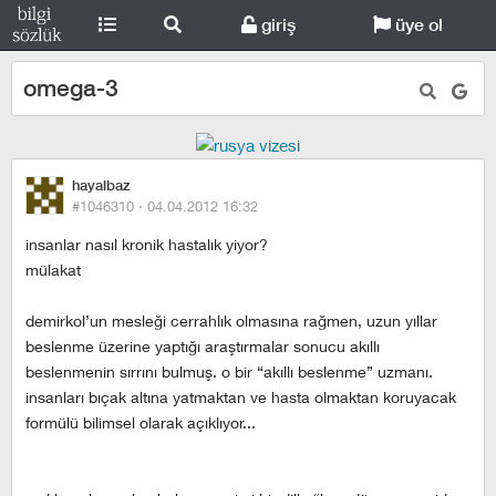
giriş
üye ol
omega-3
hayalbaz
#1046310 ·
04.04.2012 16:32
insanlar nasıl kronik hastalık yiyor?
mülakat
demirkol’un mesleği cerrahlık olmasına rağmen, uzun yıllar
beslenme üzerine yaptığı araştırmalar sonucu akıllı
beslenmenin sırrını bulmuş. o bir “akıllı beslenme” uzmanı.
insanları bıçak altına yatmaktan ve hasta olmaktan koruyacak
formülü bilimsel olarak açıklıyor...