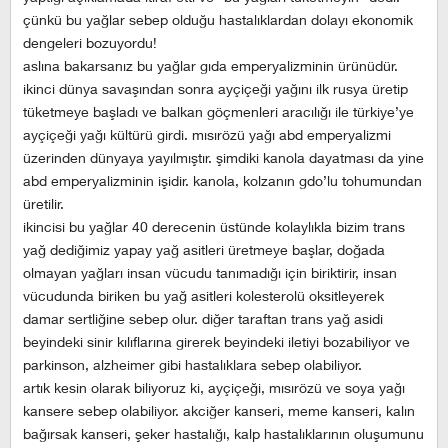
çünkü bu yağlar sebep olduğu hastalıklardan dolayı ekonomik
dengeleri bozuyordu!
aslına bakarsanız bu yağlar gıda emperyalizminin ürünüdür.
ikinci dünya savaşından sonra ayçiçeği yağını ilk rusya üretip
tüketmeye başladı ve balkan göçmenleri aracılığı ile türkiye’ye
ayçiçeği yağı kültürü girdi. mısırözü yağı abd emperyalizmi
üzerinden dünyaya yayılmıştır. şimdiki kanola dayatması da yine
abd emperyalizminin işidir. kanola, kolzanın gdo’lu tohumundan
üretilir.
ikincisi bu yağlar 40 derecenin üstünde kolaylıkla bizim trans
yağ dediğimiz yapay yağ asitleri üretmeye başlar, doğada
olmayan yağları insan vücudu tanımadığı için biriktirir, insan
vücudunda biriken bu yağ asitleri kolesterolü oksitleyerek
damar sertliğine sebep olur. diğer taraftan trans yağ asidi
beyindeki sinir kılıflarına girerek beyindeki iletiyi bozabiliyor ve
parkinson, alzheimer gibi hastalıklara sebep olabiliyor.
artık kesin olarak biliyoruz ki, ayçiçeği, mısırözü ve soya yağı
kansere sebep olabiliyor. akciğer kanseri, meme kanseri, kalın
bağırsak kanseri, şeker hastalığı, kalp hastalıklarının oluşumunu