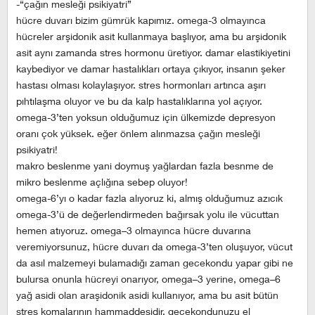
-“çağın mesleği psikiyatri”
hücre duvarı bizim gümrük kapımız. omega-3 olmayınca
hücreler arşidonik asit kullanmaya başlıyor, ama bu arşidonik
asit aynı zamanda stres hormonu üretiyor. damar elastikiyetini
kaybediyor ve damar hastalıkları ortaya çıkıyor, insanın şeker
hastası olması kolaylaşıyor. stres hormonları artınca aşırı
pıhtılaşma oluyor ve bu da kalp hastalıklarına yol açıyor.
omega-3’ten yoksun olduğumuz için ülkemizde depresyon
oranı çok yüksek. eğer önlem alınmazsa çağın mesleği
psikiyatri!
makro beslenme yani doymuş yağlardan fazla besnme de
mikro beslenme açlığına sebep oluyor!
omega-6’yı o kadar fazla alıyoruz ki, almış olduğumuz azıcık
omega-3’ü de değerlendirmeden bağırsak yolu ile vücuttan
hemen atıyoruz. omega–3 olmayınca hücre duvarına
veremiyorsunuz, hücre duvarı da omega-3’ten oluşuyor, vücut
da asıl malzemeyi bulamadığı zaman gecekondu yapar gibi ne
bulursa onunla hücreyi onarıyor, omega–3 yerine, omega–6
yağ asidi olan araşidonik asidi kullanıyor, ama bu asit bütün
stres komalarının hammaddesidir. gecekondunuzu el