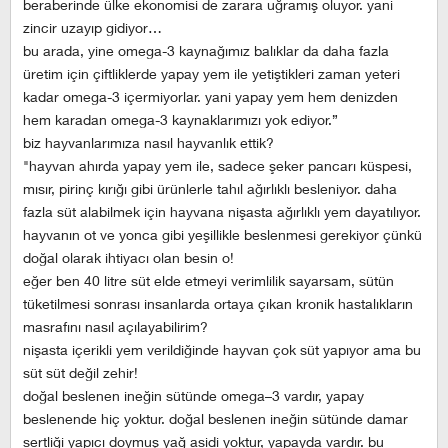
beraberinde ülke ekonomisi de zarara uğramış oluyor. yani
zincir uzayıp gidiyor…
bu arada, yine omega-3 kaynağımız balıklar da daha fazla
üretim için çiftliklerde yapay yem ile yetiştikleri zaman yeteri
kadar omega-3 içermiyorlar. yani yapay yem hem denizden
hem karadan omega-3 kaynaklarımızı yok ediyor.”
biz hayvanlarımıza nasıl hayvanlık ettik?
"hayvan ahırda yapay yem ile, sadece şeker pancarı küspesi,
mısır, pirinç kırığı gibi ürünlerle tahıl ağırlıklı besleniyor. daha
fazla süt alabilmek için hayvana nişasta ağırlıklı yem dayatılıyor.
hayvanın ot ve yonca gibi yeşillikle beslenmesi gerekiyor çünkü
doğal olarak ihtiyacı olan besin o!
eğer ben 40 litre süt elde etmeyi verimlilik sayarsam, sütün
tüketilmesi sonrası insanlarda ortaya çıkan kronik hastalıkların
masrafını nasıl açılayabilirim?
nişasta içerikli yem verildiğinde hayvan çok süt yapıyor ama bu
süt süt değil zehir!
doğal beslenen ineğin sütünde omega–3 vardır, yapay
beslenende hiç yoktur. doğal beslenen ineğin sütünde damar
sertliği yapıcı doymuş yağ asidi yoktur, yapayda vardır. bu