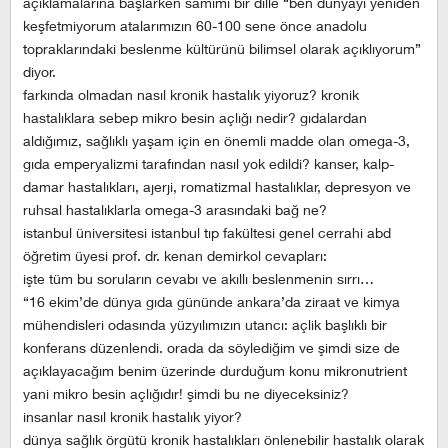
açıklamalarına başlarken samimi bir dille “ben dünyayı yeniden
keşfetmiyorum atalarımızın 60-100 sene önce anadolu
topraklarındaki beslenme kültürünü bilimsel olarak açıklıyorum”
diyor.
farkında olmadan nasıl kronik hastalık yiyoruz? kronik
hastalıklara sebep mikro besin açlığı nedir? gıdalardan
aldığımız, sağlıklı yaşam için en önemli madde olan omega-3,
gıda emperyalizmi tarafından nasıl yok edildi? kanser, kalp-
damar hastalıkları, ajerji, romatizmal hastalıklar, depresyon ve
ruhsal hastalıklarla omega-3 arasındaki bağ ne?
istanbul üniversitesi istanbul tıp fakültesi genel cerrahi abd
öğretim üyesi prof. dr. kenan demirkol cevapları:
işte tüm bu soruların cevabı ve akıllı beslenmenin sırrı…
“16 ekim’de dünya gıda gününde ankara’da ziraat ve kimya
mühendisleri odasında yüzyılımızın utancı: açlik başlıklı bir
konferans düzenlendi. orada da söylediğim ve şimdi size de
açıklayacağım benim üzerinde durduğum konu mikronutrient
yani mikro besin açlığıdır! şimdi bu ne diyeceksiniz?
insanlar nasıl kronik hastalık yiyor?
dünya sağlık örgütü kronik hastalıkları önlenebilir hastalık olarak