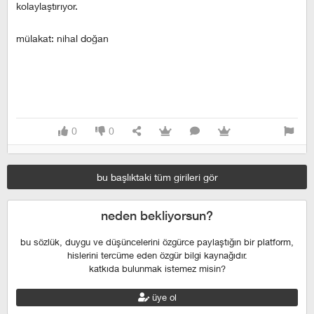
kolaylaştırıyor.
mülakat: nihal doğan
0
0
bu başlıktaki tüm girileri gör
neden bekliyorsun?
bu sözlük, duygu ve düşüncelerini özgürce paylaştığın bir platform,
hislerini tercüme eden özgür bilgi kaynağıdır.
katkıda bulunmak istemez misin?
üye ol