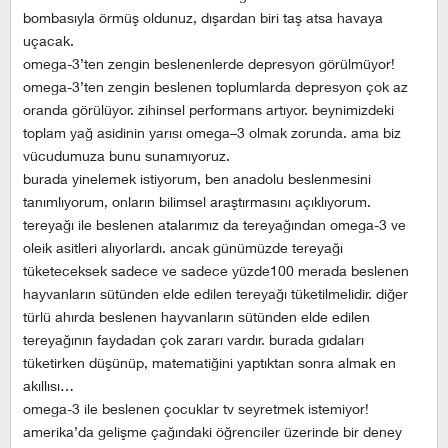
bombasıyla örmüş oldunuz, dışardan biri taş atsa havaya
uçacak.
omega-3’ten zengin beslenenlerde depresyon görülmüyor!
omega-3’ten zengin beslenen toplumlarda depresyon çok az
oranda görülüyor. zihinsel performans artıyor. beynimizdeki
toplam yağ asidinin yarısı omega–3 olmak zorunda. ama biz
vücudumuza bunu sunamıyoruz.
burada yinelemek istiyorum, ben anadolu beslenmesini
tanımlıyorum, onların bilimsel araştırmasını açıklıyorum.
tereyağı ile beslenen atalarımız da tereyağından omega-3 ve
oleik asitleri alıyorlardı. ancak günümüzde tereyağı
tüketeceksek sadece ve sadece yüzde100 merada beslenen
hayvanların sütünden elde edilen tereyağı tüketilmelidir. diğer
türlü ahırda beslenen hayvanların sütünden elde edilen
tereyağının faydadan çok zararı vardır. burada gıdaları
tüketirken düşünüp, matematiğini yaptıktan sonra almak en
akıllısı…
omega-3 ile beslenen çocuklar tv seyretmek istemiyor!
amerika’da gelişme çağındaki öğrenciler üzerinde bir deney