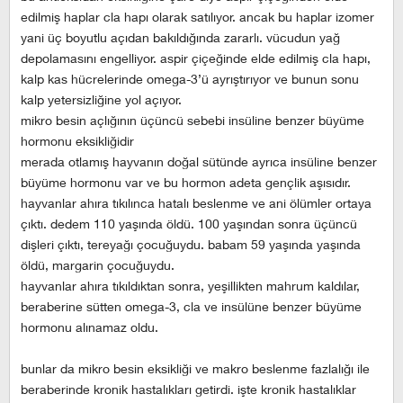
edilmiş haplar cla hapı olarak satılıyor. ancak bu haplar izomer
yani üç boyutlu açıdan bakıldığında zararlı. vücudun yağ
depolamasını engelliyor. aspir çiçeğinde elde edilmiş cla hapı,
kalp kas hücrelerinde omega-3’ü ayrıştırıyor ve bunun sonu
kalp yetersizliğine yol açıyor.
mikro besin açlığının üçüncü sebebi insüline benzer büyüme
hormonu eksikliğidir
merada otlamış hayvanın doğal sütünde ayrıca insüline benzer
büyüme hormonu var ve bu hormon adeta gençlik aşısıdır.
hayvanlar ahıra tıkılınca hatalı beslenme ve ani ölümler ortaya
çıktı. dedem 110 yaşında öldü. 100 yaşından sonra üçüncü
dişleri çıktı, tereyağı çocuğuydu. babam 59 yaşında yaşında
öldü, margarin çocuğuydu.
hayvanlar ahıra tıkıldıktan sonra, yeşillikten mahrum kaldılar,
beraberine sütten omega-3, cla ve insülüne benzer büyüme
hormonu alınamaz oldu.
bunlar da mikro besin eksikliği ve makro beslenme fazlalığı ile
beraberinde kronik hastalıkları getirdi. işte kronik hastalıklar