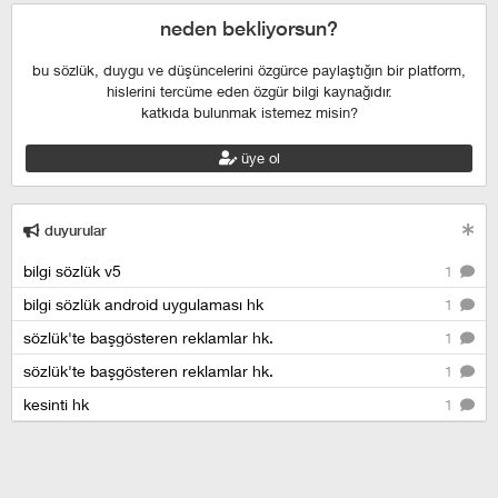
neden bekliyorsun?
bu sözlük, duygu ve düşüncelerini özgürce paylaştığın bir platform,
hislerini tercüme eden özgür bilgi kaynağıdır.
katkıda bulunmak istemez misin?
üye ol
duyurular
bilgi sözlük v5
1
bilgi sözlük android uygulaması hk
1
sözlük'te başgösteren reklamlar hk.
1
sözlük'te başgösteren reklamlar hk.
1
kesinti hk
1