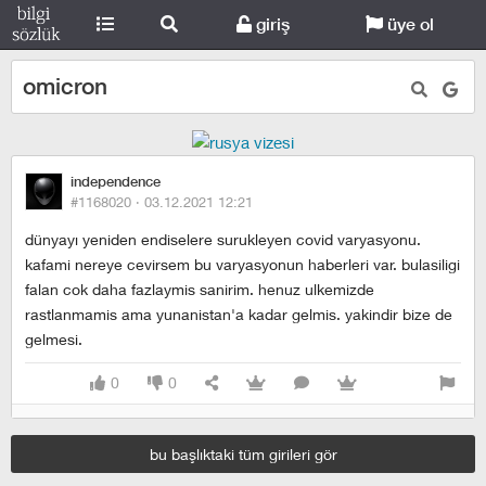
giriş
üye ol
omicron
independence
#1168020 ·
03.12.2021 12:21
dünyayı yeniden endiselere surukleyen covid varyasyonu.
kafami nereye cevirsem bu varyasyonun haberleri var. bulasiligi
falan cok daha fazlaymis sanirim. henuz ulkemizde
rastlanmamis ama yunanistan'a kadar gelmis. yakindir bize de
gelmesi.
0
0
bu başlıktaki tüm girileri gör