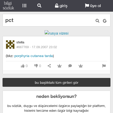
giriş
üye ol
pct
stella
#667769 ·
17.09.2007 23:02
(bkz:
porphyria cutanea tarda
)
0
0
bu başlıktaki tüm girileri gör
neden bekliyorsun?
bu sözlük, duygu ve düşüncelerini özgürce paylaştığın bir platform,
hislerini tercüme eden özgür bilgi kaynağıdır.