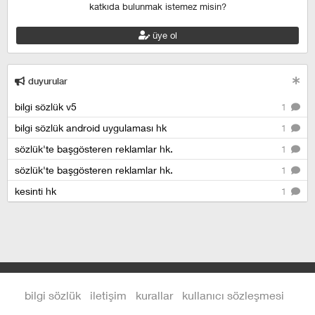
katkıda bulunmak istemez misin?
üye ol
duyurular
bilgi sözlük v5
1
bilgi sözlük android uygulaması hk
1
sözlük'te başgösteren reklamlar hk.
1
sözlük'te başgösteren reklamlar hk.
1
kesinti hk
1
bilgi sözlük
iletişim
kurallar
kullanıcı sözleşmesi