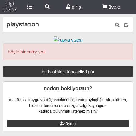
giriş
üye ol
playstation
böyle bir entry yok
bu başlıktaki tüm girileri gör
neden bekliyorsun?
bu sözlük, duygu ve düşüncelerini özgürce paylaştığın bir platform,
hislerini tercüme eden özgür bilgi kaynağıdır.
katkıda bulunmak istemez misin?
üye ol