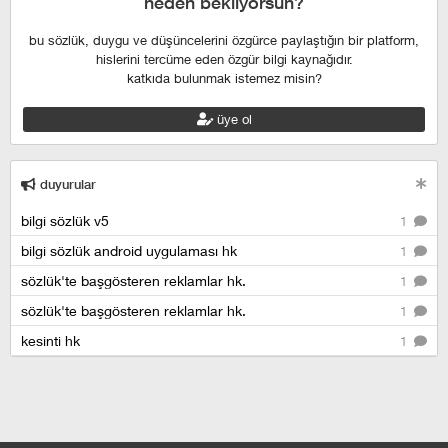
neden bekliyorsun?
bu sözlük, duygu ve düşüncelerini özgürce paylaştığın bir platform,
hislerini tercüme eden özgür bilgi kaynağıdır.
katkıda bulunmak istemez misin?
üye ol
duyurular
bilgi sözlük v5
1
bilgi sözlük android uygulaması hk
1
sözlük'te başgösteren reklamlar hk.
1
sözlük'te başgösteren reklamlar hk.
1
kesinti hk
1