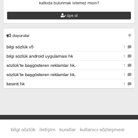
katkıda bulunmak istemez misin?
üye ol
duyurular
bilgi sözlük v5
1
bilgi sözlük android uygulaması hk
1
sözlük'te başgösteren reklamlar hk.
1
sözlük'te başgösteren reklamlar hk.
1
kesinti hk
1
bilgi sözlük
iletişim
kurallar
kullanıcı sözleşmesi