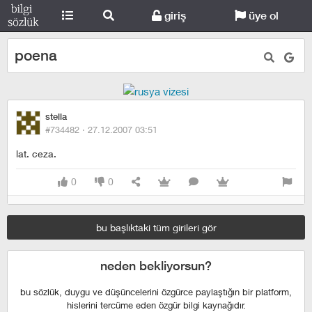
giriş
üye ol
poena
stella
#734482 ·
27.12.2007 03:51
lat. ceza.
0
0
bu başlıktaki tüm girileri gör
neden bekliyorsun?
bu sözlük, duygu ve düşüncelerini özgürce paylaştığın bir platform,
hislerini tercüme eden özgür bilgi kaynağıdır.