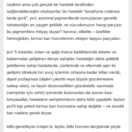
nadiren ama çok gerçek bir hastalık tarafından
sağlanabileceğini söylüyorlar. bu hastalık “porphyria cutanea
tarda (pct)”. pct, anormal pigmentlerde sonuçlanan genetik
rahatsızlığın en yaygın şeklidir. ve vücudunuzun hangi parçası
bu pigmentlere ihtiyaç duyar? kanınız, elbette – özellikle
hemoglobin, kırmızı kan hücrelerinin oksijen taşıyıcı parçaları.
pct ‘li insanlar, solan ve ışığa maruz kaldıklarında lekeler ve
kabarmalar geliştiren deriye sahipler. hastalığın daha şiddetli
şekillerine sahip hastalarda, yüzlerinde ve ellerinde aşırı kıl
gelişimi (drakula’nın avuç içlerinin ortasına kadar kılları vardı),
dişeti yozlaşması (dişleri çıkıntılı veya büyük gözükmesine
sebep olan), ve beyin düzensizlikleri gözükebilir. sarımsak
(vampirler için zehir) içersinde bulunanları da içeren bazı
kimyasallar, hastaların semptomlarını daha kötü yapabilir. bazen
pct’li kişi yeterli kırmızı kan hücresine sahip değildir – ve sürekli
kan nakline gerek duyar.
bitki genetikçisi crispin b. taylor, bitki hücresi dergisinde şöyle