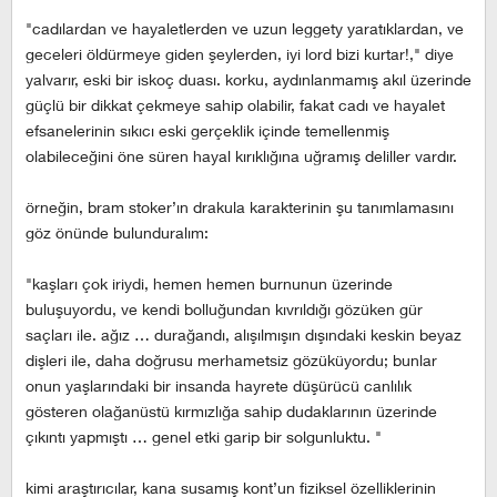
"cadılardan ve hayaletlerden ve uzun leggety yaratıklardan, ve
geceleri öldürmeye giden şeylerden, iyi lord bizi kurtar!," diye
yalvarır, eski bir iskoç duası. korku, aydınlanmamış akıl üzerinde
güçlü bir dikkat çekmeye sahip olabilir, fakat cadı ve hayalet
efsanelerinin sıkıcı eski gerçeklik içinde temellenmiş
olabileceğini öne süren hayal kırıklığına uğramış deliller vardır.
örneğin, bram stoker’ın drakula karakterinin şu tanımlamasını
göz önünde bulunduralım:
"kaşları çok iriydi, hemen hemen burnunun üzerinde
buluşuyordu, ve kendi bolluğundan kıvrıldığı gözüken gür
saçları ile. ağız … durağandı, alışılmışın dışındaki keskin beyaz
dişleri ile, daha doğrusu merhametsiz gözüküyordu; bunlar
onun yaşlarındaki bir insanda hayrete düşürücü canlılık
gösteren olağanüstü kırmızlığa sahip dudaklarının üzerinde
çıkıntı yapmıştı … genel etki garip bir solgunluktu. "
kimi araştırıcılar, kana susamış kont’un fiziksel özelliklerinin