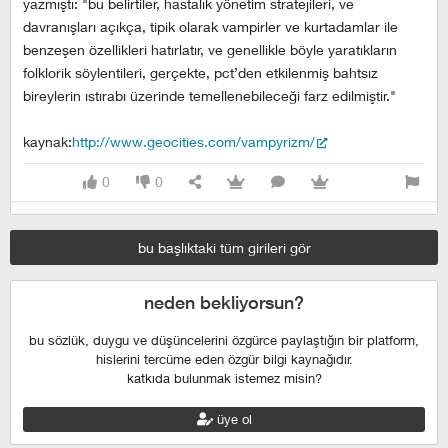
yazmıştı: "bu belirtiler, hastalık yönetim stratejileri, ve
davranışları açıkça, tipik olarak vampirler ve kurtadamlar ile
benzeşen özellikleri hatırlatır, ve genellikle böyle yaratıkların
folklorik söylentileri, gerçekte, pct’den etkilenmiş bahtsız
bireylerin ıstırabı üzerinde temellenebileceği farz edilmiştir."
kaynak:
http://www.geocities.com/vampyrizm/
0
0
bu başlıktaki tüm girileri gör
neden bekliyorsun?
bu sözlük, duygu ve düşüncelerini özgürce paylaştığın bir platform,
hislerini tercüme eden özgür bilgi kaynağıdır.
katkıda bulunmak istemez misin?
üye ol