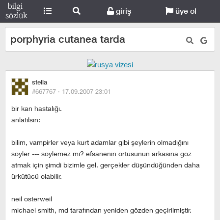
giriş
üye ol
porphyria cutanea tarda
stella
#667767 ·
17.09.2007 23:01
bir kan hastalığı.
anlatılsın:
bilim, vampirler veya kurt adamlar gibi şeylerin olmadığını
söyler --- söylemez mi? efsanenin örtüsünün arkasına göz
atmak için şimdi bizimle gel. gerçekler düşündüğünden daha
ürkütücü olabilir.
neil osterweil
michael smith, md tarafından yeniden gözden geçirilmiştir.