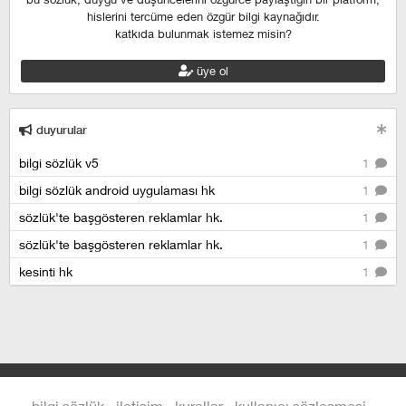
hislerini tercüme eden özgür bilgi kaynağıdır.
katkıda bulunmak istemez misin?
üye ol
duyurular
bilgi sözlük v5
1
bilgi sözlük android uygulaması hk
1
sözlük'te başgösteren reklamlar hk.
1
sözlük'te başgösteren reklamlar hk.
1
kesinti hk
1
bilgi sözlük
iletişim
kurallar
kullanıcı sözleşmesi