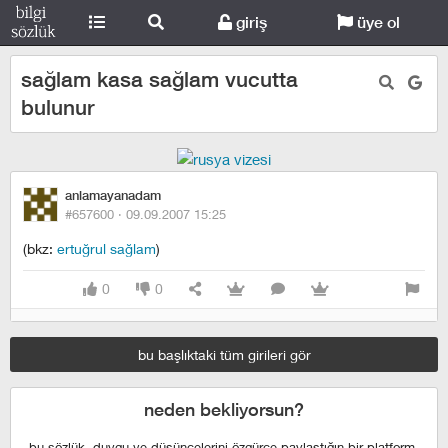
giriş
üye ol
sağlam kasa sağlam vucutta
bulunur
anlamayanadam
#657600 ·
09.09.2007 15:25
(bkz:
ertuğrul sağlam
)
0
0
bu başlıktaki tüm girileri gör
neden bekliyorsun?
bu sözlük, duygu ve düşüncelerini özgürce paylaştığın bir platform,