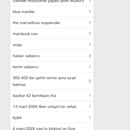
camide müezzinlik yapan polis müdürü
1
blue marble
1
the marvellous suspender
1
macbook neo
1
snap
1
hakan sabancı
2
kerim sabancı
1
300-400 bin şehit veririz ama israil
2
kalmaz
baykar k2 kamikaze iha
1
13 mart 2026 ilber ortaylı'nın vefatı
1
bybit
1
4 mart 2026 iran'ın türkiye'ye füze