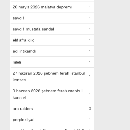
20 mayıs 2026 malatya depremi
1
saygı1
1
saygı1 mustafa sandal
1
elif afra kılıç
1
adı intikamdı
1
hileli
1
27 haziran 2026 şebnem ferah istanbul
1
konseri
3 haziran 2026 şebnem ferah istanbul
1
konseri
arc raiders
0
perplexity.ai
1