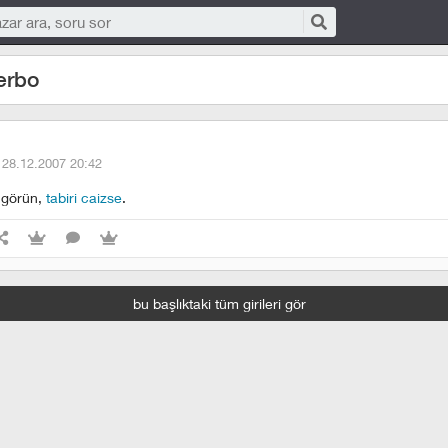
verbo
·
28.12.2007 20:42
z görün,
tabiri caizse
.
bu başlıktaki tüm girileri gör