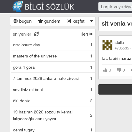
bugün
gündem
keşfet
sit venia 
en yeniler
ileri
stella
disclosure day
1
#735535 
masters of the universe
1
lat, tabiri maru
gora 4 gora
1
0
0
7 temmuz 2026 ankara nato zirvesi
1
sevdiniz mi beni
1
ölü deniz
2
19 haziran 2026 sözcü tv kemal
2
kılıçdaroğlu canlı yayını
cemil tugay
1