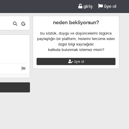
giriş
üye ol
neden bekliyorsun?
bu sözlük, duygu ve düşüncelerini özgürce
paylaştığın bir platform, hislerini tercüme eden
özgür bilgi kaynağıdır.
katkıda bulunmak istemez misin?
üye ol