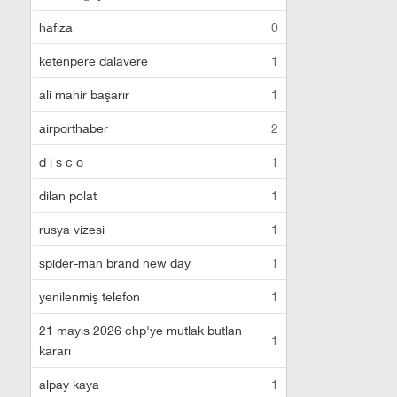
hafiza
0
ketenpere dalavere
1
ali mahir başarır
1
airporthaber
2
d i s c o
1
dilan polat
1
rusya vizesi
1
spider-man brand new day
1
yenilenmiş telefon
1
21 mayıs 2026 chp'ye mutlak butlan
1
kararı
alpay kaya
1