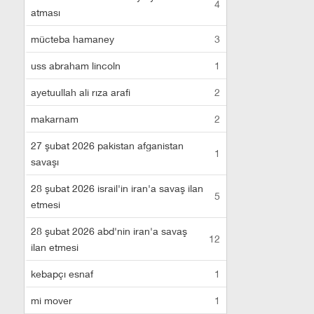
4
atması
mücteba hamaney
3
uss abraham lincoln
1
ayetuullah ali rıza arafi
2
makarnam
2
27 şubat 2026 pakistan afganistan
1
savaşı
28 şubat 2026 israil'in iran'a savaş ilan
5
etmesi
28 şubat 2026 abd'nin iran'a savaş
12
ilan etmesi
kebapçı esnaf
1
mi mover
1