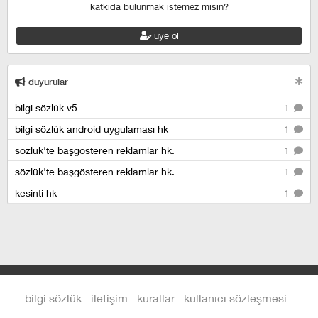
katkıda bulunmak istemez misin?
üye ol
duyurular
bilgi sözlük v5
1
bilgi sözlük android uygulaması hk
1
sözlük'te başgösteren reklamlar hk.
1
sözlük'te başgösteren reklamlar hk.
1
kesinti hk
1
bilgi sözlük
iletişim
kurallar
kullanıcı sözleşmesi