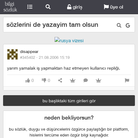
giriş
üye ol
sözlerini de yazayim tam olsun
disappear
#345402 ·
21.08.2006 15:19
yarım yamalak iş yapmaktan haz etmeyen kullanıcı repliği.
0
0
bu başlıktaki tüm girileri gör
neden bekliyorsun?
bu sözlük, duygu ve düşüncelerini özgürce paylaştığın bir platform,
hislerini tercüme eden özgür bilgi kaynağıdır.